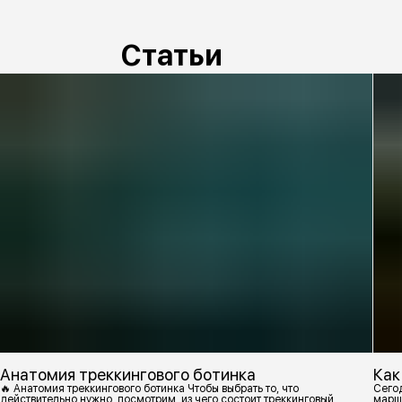
Статьи
Анатомия треккингового ботинка
Как
🔥 Анатомия треккингового ботинка Чтобы выбрать то, что
Сегод
действительно нужно, посмотрим, из чего состоит треккинговый
марш