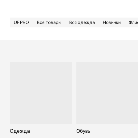
UF PRO
Все товары
Вся одежда
Новинки
Фли
Одежда
Обувь