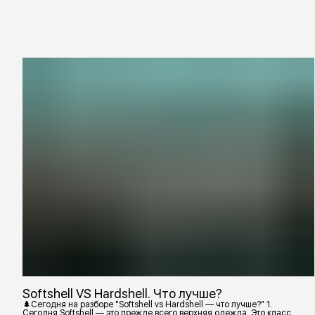
Softshell VS Hardshell. Что лучше?
🌲Сегодня на разборе "Softshell vs Hardshell — что лучше?" 1.
Сегодня Softshell — это прежде всего верхняя одежда. Это класс