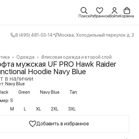
Поиск
Избранное
Войти
Корзина
8 (495) 481-03-14
Москва, Холодильный переулок д. 3
тика
›
Одежда
›
Флисовая одежда и второй слой
вная
›
офта мужская UF PRO Hawk Raider
nctional Hoodie Navy Blue
т в наличии
т: Navy Blue
lack
Green
Navy Blue
Tan
мер: S
S
M
L
XL
2XL
3XL
Добавить в избранное