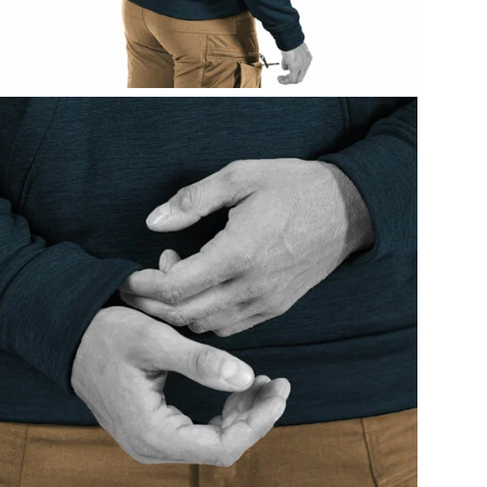
• Б
• Х
• В
• И
исп
• П
• 1
• С
• В