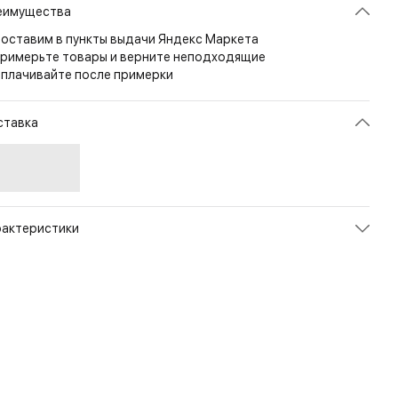
еимущества
оставим в пункты выдачи Яндекс Маркета
римерьте товары и верните неподходящие
плачивайте после примерки
ставка
рактеристики
икул
EA-WP05W19M-G099
ет
Charcoal/Yellow
змер
M
рана
ИТАЛИЯ
л
Мужской
енд
X-Bionic