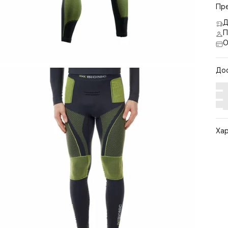
Пр
Д
П
О
До
Ха
Арт
Цв
Ра
Ст
По
Бр