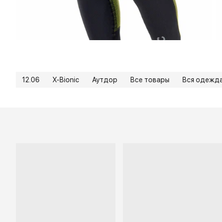
12.06
X-Bionic
Аутдор
Все товары
Вся одежд