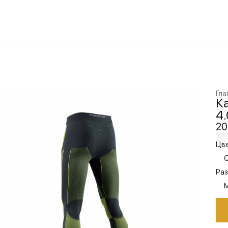
Гла
Ка
4.
20
Цве
C
Раз