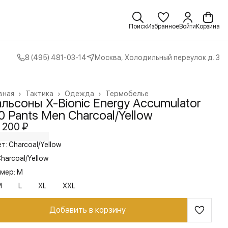
Поиск
Избранное
Войти
Корзина
8 (495) 481-03-14
Москва, Холодильный переулок д. 3
вная
›
Тактика
›
Одежда
›
Термобелье
льсоны X-Bionic Energy Accumulator
0 Pants Men Charcoal/Yellow
 200 ₽
т: Charcoal/Yellow
harcoal/Yellow
мер: M
M
L
XL
XXL
Добавить в корзину