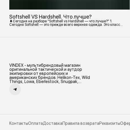
Softshell VS Hardshell. Что лучше?
🌲Сегодня на разборе "Softshell vs Hardshell — что лучше?" 1.
Сегодня Softshell — это прежде всего верхняя одежда. Это класс
тёплой и эластичной одежды, созданной объединить комфорт флиса
и ветрозащиту в одном слое. Внутри бывают разные типы: •
Влагозащитный мембранный Softshell. Когда необходима вещь с
максимально прочной, эластичной тканью. • Ветрозащитный
мембранный Softshell Демисезонная гор
VINDEX - мультибрендовый магазин
оригинальной тактической и аутдор
экипировки от европейских и
американских брендов: Helikon-Tex, Wild
Things, Lowa, Eberlestock, Snugpak,
Zamberlan и др.
Контакты
Оплата
Доставка
Правила возврата
Реквизиты
Офе