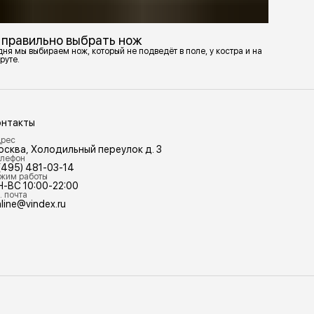
 правильно выбрать нож
ня мы выбираем нож, который не подведёт в поле, у костра и на
руте.
онтакты
рес
осква, Холодильный переулок д. 3
лефон
(495) 481-03-14
жим работы
Н-ВС 10:00-22:00
. почта
line@vindex.ru