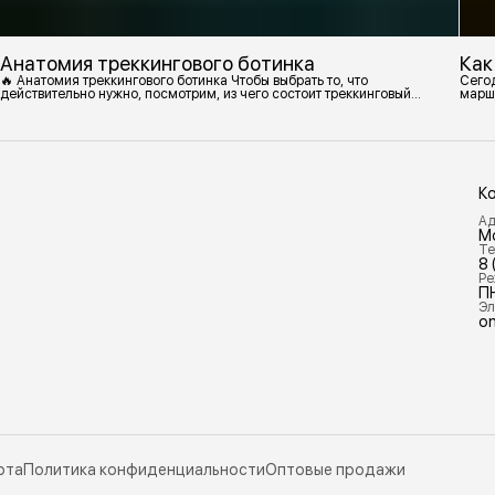
Анатомия треккингового ботинка
Как
🔥 Анатомия треккингового ботинка Чтобы выбрать то, что
Сегод
действительно нужно, посмотрим, из чего состоит треккинговый
марш
ботинок. 1. Подмётка Нижний резиновый слой, который обеспечивает
контакт с поверхностью. Подмётки делают из вулканизированной
резины с добавлением других материалов в разных пропорциях.
Обеспечивает сцепление с поверхностью, защиту от истрирания и
износа, а также безопасность. 2
К
Ад
М
Те
8 
Ре
П
Эл
on
рта
Политика конфиденциальности
Оптовые продажи