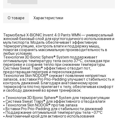
О товаре
Характеристики
Термобельё X-BIONIC Invent 4.0 Pants WMN — универсальный
женский базовый слой для круглогодичного использования и
мультиспорта. Модель обеспечивает эффективную
терморегуляцию, контроль влаги и поддержку мышц,
помогая сохранять максимальную производительность в
любых условиях.
Технология 3D Bionic Sphere® System поддерживает
оптимальную температуру тела около 37°C, охлаждая при
перегреве и сохраняя тепло при снижении температуры.
Система Sweat Traps® эффективно отводит пот,
предотвращая перегрев и переохлаждение.
Технология Skin NODOR® снижает появление неприятных
запахов, а вставки Pro Prio-Padding улучшают стабильность и
контроль движений. Благодаря анатомичному крою
термокофта плотно прилегает к телу, обеспечивая комфорт
и свободу движений во время тренировок.
• Технология 3D Bionic Sphere® System для терморегуляции
• Система Sweat Traps® для эффективного отвода влаги
• Технология Skin NODOR® против запаха
• Вставки Pro Prio-Padding для стабильности движений
• Поддержание оптимальной температуры тела ~37°C
• Анатомичный крой для активного использования