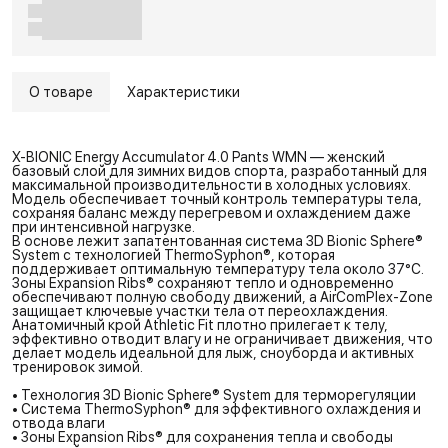
О товаре
Характеристики
X-BIONIC Energy Accumulator 4.0 Pants WMN — женский
базовый слой для зимних видов спорта, разработанный для
максимальной производительности в холодных условиях.
Модель обеспечивает точный контроль температуры тела,
сохраняя баланс между перегревом и охлаждением даже
при интенсивной нагрузке.
В основе лежит запатентованная система 3D Bionic Sphere®
System с технологией ThermoSyphon®, которая
поддерживает оптимальную температуру тела около 37°C.
Зоны Expansion Ribs® сохраняют тепло и одновременно
обеспечивают полную свободу движений, а AirComPlex-Zone
защищает ключевые участки тела от переохлаждения.
Анатомичный крой Athletic Fit плотно прилегает к телу,
эффективно отводит влагу и не ограничивает движения, что
делает модель идеальной для лыж, сноуборда и активных
тренировок зимой.
• Технология 3D Bionic Sphere® System для терморегуляции
• Система ThermoSyphon® для эффективного охлаждения и
отвода влаги
• Зоны Expansion Ribs® для сохранения тепла и свободы