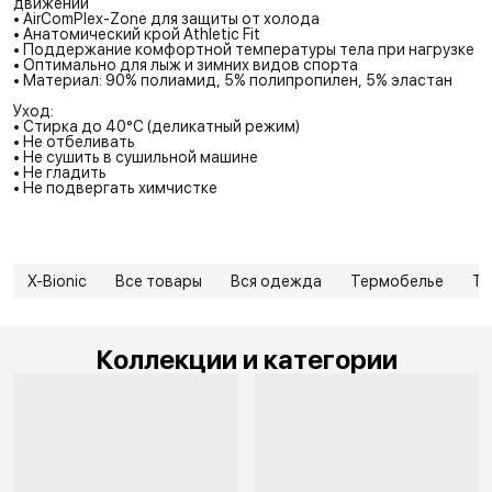
движений
• AirComPlex-Zone для защиты от холода
• Анатомический крой Athletic Fit
• Поддержание комфортной температуры тела при нагрузке
• Оптимально для лыж и зимних видов спорта
• Материал: 90% полиамид, 5% полипропилен, 5% эластан
Уход:
• Стирка до 40°C (деликатный режим)
• Не отбеливать
• Не сушить в сушильной машине
• Не гладить
• Не подвергать химчистке
X-Bionic
Все товары
Вся одежда
Термобелье
Те
Коллекции и категории