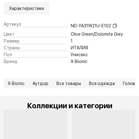
Характеристики
Артикул
ND-YA31W21U-E102
Цвет
Olive Green/Dolomite Grey
Размер
1
Страна
ИТАЛИЯ
Пол
Унисекс
Бренд
X-Bionic
X-Bionic
Аутдор
Все товары
Вся одежда
Головн
Коллекции и категории