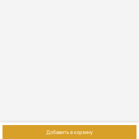
ПН-ВС 10:00-22:00
Эл. почта
online@vindex.ru
Добавить в корзину
Контакты
Оплата
Доставка
Правила возврата
Реквизиты
Оферт