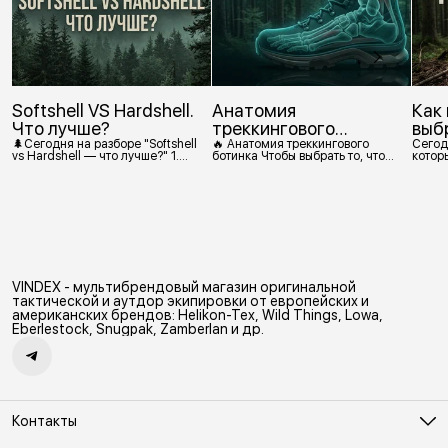
Softshell VS Hardshell.
Анатомия
Как
Что лучше?
треккингового
выб
ботинка
🌲Сегодня на разборе "Softshell
🔥 Анатомия треккингового
Сегод
vs Hardshell — что лучше?" 1.
ботинка Чтобы выбрать то, что
которы
Сегодня Softshell — это прежде
действительно нужно,
костр
всего верхняя одежда. Это
посмотрим, из чего состоит
класс тёплой и эластичной
треккинговый ботинок. 1.
одежды, созданной объединить
Подмётка Нижний резиновый
комфорт флиса и ветрозащиту в
слой, который обеспечивает
одном слое. Внутри бывают
контакт с поверхностью.
разные типы: • Влагозащитный
Подмётки делают из
мембранный Softshell. Когда
вулканизированной резины с
необходима вещь с
добавлением других
максимально прочной,
материалов в разных
VINDEX - мультибрендовый магазин оригинальной
эластичной тканью. •
пропорциях. Обеспечивает
Ветрозащитный мембранный
сцепление с поверхностью,
тактической и аутдор экипировки от европейских и
Softshell Демисезонная гор
защиту от истрирания и износа,
американских брендов: Helikon-Tex, Wild Things, Lowa,
а также безопасность. 2
Eberlestock, Snugpak, Zamberlan и др.
Контакты
Адрес