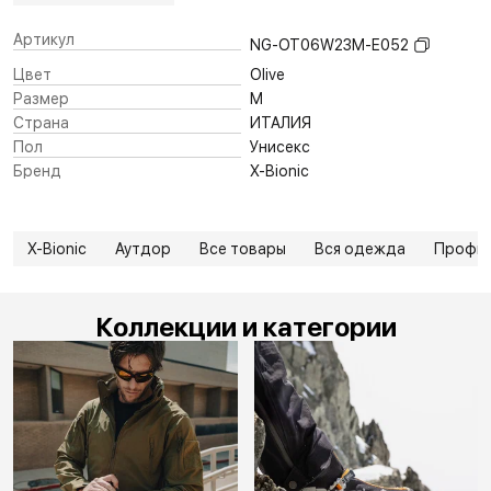
Артикул
NG-OT06W23M-E052
Цвет
Olive
Размер
M
Страна
ИТАЛИЯ
Пол
Унисекс
Бренд
X-Bionic
X-Bionic
Аутдор
Все товары
Вся одежда
Профи
Коллекции и категории