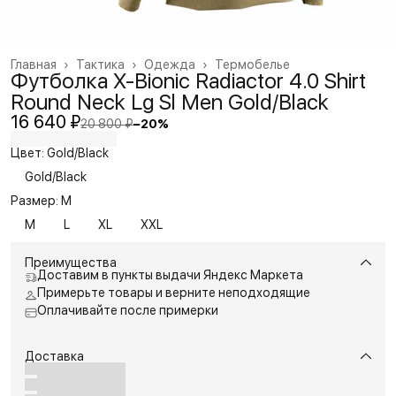
Главная
›
Тактика
›
Одежда
›
Термобелье
Футболка X-Bionic Radiactor 4.0 Shirt
Round Neck Lg Sl Men Gold/Black
16 640 ₽
20 800 ₽
−
20
%
Цвет: Gold/Black
Gold/Black
Размер: M
M
L
XL
XXL
Преимущества
Доставим в пункты выдачи Яндекс Маркета
Примерьте товары и верните неподходящие
Оплачивайте после примерки
Доставка