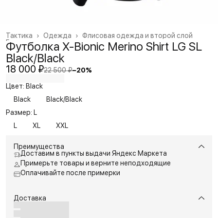
Тактика
›
Одежда
›
Флисовая одежда и второй слой
Главная
›
Футболка X-Bionic Merino Shirt LG SL
Black/Black
18 000 ₽
22 500 ₽
−
20
%
Цвет: Black
Black
Black/Black
Размер: L
L
XL
XXL
Преимущества
Доставим в пункты выдачи Яндекс Маркета
Примерьте товары и верните неподходящие
Оплачивайте после примерки
Доставка