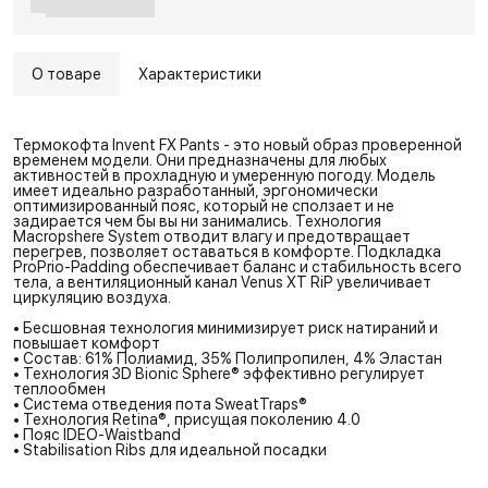
О товаре
Характеристики
Термокофта Invent FX Pants - это новый образ проверенной
временем модели. Они предназначены для любых
активностей в прохладную и умеренную погоду. Модель
имеет идеально разработанный, эргономически
оптимизированный пояс, который не сползает и не
задирается чем бы вы ни занимались. Технология
Macropshere System отводит влагу и предотвращает
перегрев, позволяет оставаться в комфорте. Подкладка
ProPrio-Padding обеспечивает баланс и стабильность всего
тела, а вентиляционный канал Venus XT RiP увеличивает
циркуляцию воздуха.
• Бесшовная технология минимизирует риск натираний и
повышает комфорт
• Состав: 61% Полиамид, 35% Полипропилен, 4% Эластан
• Технология 3D Bionic Sphere® эффективно регулирует
теплообмен
• Система отведения пота SweatTraps®
• Технология Retina®, присущая поколению 4.0
• Пояс IDEO-Waistband
• Stabilisation Ribs для идеальной посадки