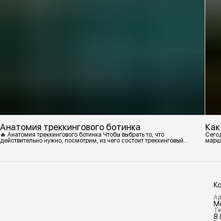
Анатомия треккингового ботинка
Как
🔥 Анатомия треккингового ботинка Чтобы выбрать то, что
Сегод
действительно нужно, посмотрим, из чего состоит треккинговый
марш
ботинок. 1. Подмётка Нижний резиновый слой, который обеспечивает
контакт с поверхностью. Подмётки делают из вулканизированной
резины с добавлением других материалов в разных пропорциях.
Обеспечивает сцепление с поверхностью, защиту от истрирания и
износа, а также безопасность. 2
К
Ад
М
Те
8 