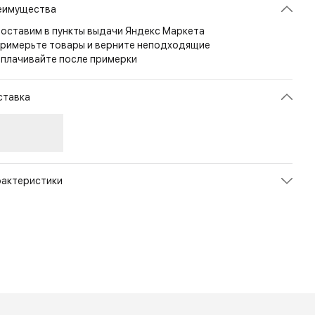
еимущества
оставим в пункты выдачи Яндекс Маркета
римерьте товары и верните неподходящие
плачивайте после примерки
ставка
рактеристики
икул
NG-YT02S19M-B002
ет
Opal Black/Arctic White
змер
M
рана
ИТАЛИЯ
л
Мужской
енд
X-Bionic