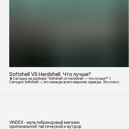
Softshell VS Hardshell. Что лучше?
🌲Сегодня на разборе "Softshell vs Hardshell — что лучше?" 1.
Сегодня Softshell — это прежде всего верхняя одежда. Это класс
тёплой и эластичной одежды, созданной объединить комфорт флиса
и ветрозащиту в одном слое. Внутри бывают разные типы: •
Влагозащитный мембранный Softshell. Когда необходима вещь с
максимально прочной, эластичной тканью. • Ветрозащитный
мембранный Softshell Демисезонная гор
VINDEX - мультибрендовый магазин
оригинальной тактической и аутдор