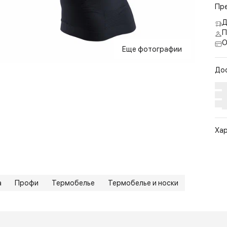
Пр
Д
П
О
Еще фотографии
До
Ха
Арт
Цв
Ра
а
Профи
Термобелье
Термобелье и носки
Ст
По
Бр