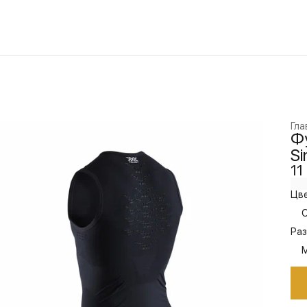
Гла
Фу
Si
11
Цве
O
Раз