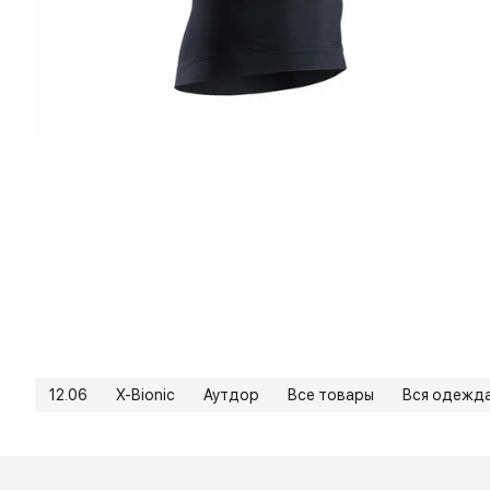
12.06
X-Bionic
Аутдор
Все товары
Вся одежд