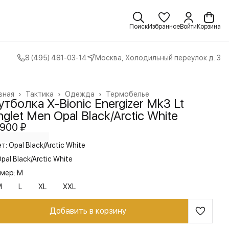
Поиск
Избранное
Войти
Корзина
8 (495) 481-03-14
Москва, Холодильный переулок д. 3
вная
›
Тактика
›
Одежда
›
Термобелье
тболка X-Bionic Energizer Mk3 Lt
nglet Men Opal Black/Arctic White
 900 ₽
т: Opal Black/Arctic White
pal Black/Arctic White
мер: M
M
L
XL
XXL
Добавить в корзину