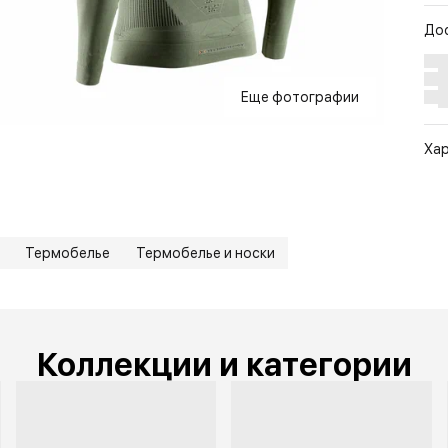
До
Еще фотографии
Ха
Арт
Цв
Ра
Термобелье
Термобелье и носки
По
Бр
Коллекции и категории