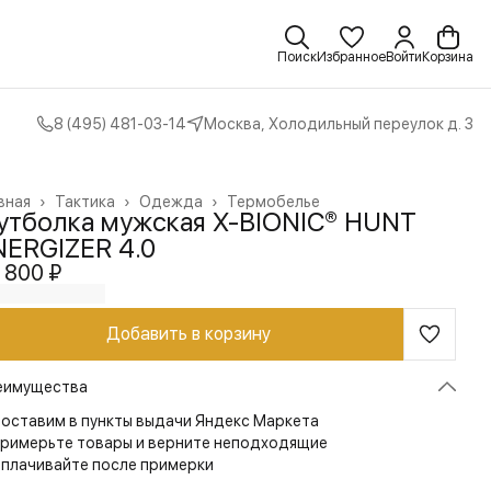
Поиск
Избранное
Войти
Корзина
8 (495) 481-03-14
Москва, Холодильный переулок д. 3
вная
›
Тактика
›
Одежда
›
Термобелье
утболка мужская X-BIONIC® HUNT
NERGIZER 4.0
 800 ₽
Добавить в корзину
еимущества
оставим в пункты выдачи Яндекс Маркета
римерьте товары и верните неподходящие
плачивайте после примерки