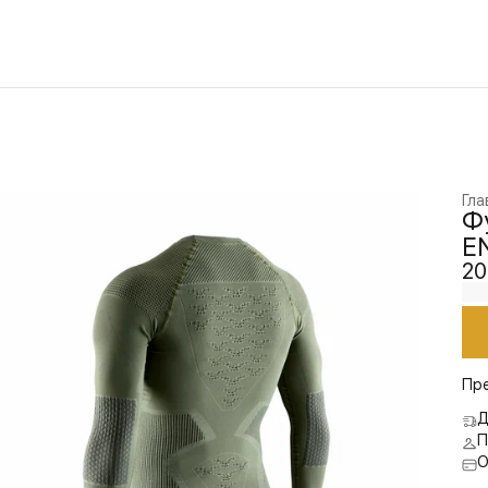
Гла
Ф
E
20
Пр
Д
П
О