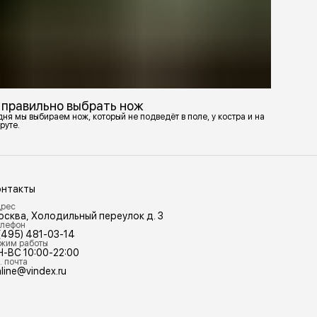
 правильно выбрать нож
ня мы выбираем нож, который не подведёт в поле, у костра и на
руте.
онтакты
рес
осква, Холодильный переулок д. 3
лефон
(495) 481-03-14
жим работы
Н-ВС 10:00-22:00
. почта
line@vindex.ru