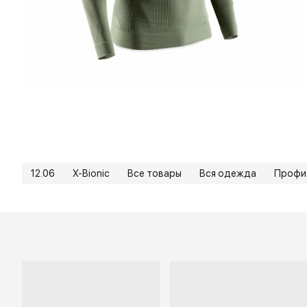
12.06
X-Bionic
Все товары
Вся одежда
Профи