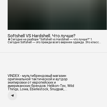
Softshell VS Hardshell. Что лучше?
🌲Сегодня на разборе "Softshell vs Hardshell — что лучше?" 1.
Сегодня Softshell — это прежде всего верхняя одежда. Это класс
тёплой и эластичной одежды, созданной объединить комфорт флиса
и ветрозащиту в одном слое. Внутри бывают разные типы: •
Влагозащитный мембранный Softshell. Когда необходима вещь с
максимально прочной, эластичной тканью. • Ветрозащитный
мембранный Softshell Демисезонная гор
VINDEX - мультибрендовый магазин
оригинальной тактической и аутдор
экипировки от европейских и
американских брендов: Helikon-Tex, Wild
Things, Lowa, Eberlestock, Snugpak,
Zamberlan и др.