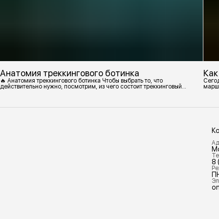
Анатомия треккингового ботинка
Как
🔥 Анатомия треккингового ботинка Чтобы выбрать то, что
Сегод
действительно нужно, посмотрим, из чего состоит треккинговый
марш
ботинок. 1. Подмётка Нижний резиновый слой, который обеспечивает
контакт с поверхностью. Подмётки делают из вулканизированной
резины с добавлением других материалов в разных пропорциях.
Обеспечивает сцепление с поверхностью, защиту от истрирания и
износа, а также безопасность. 2
К
Ад
М
Те
8 
Ре
П
Эл
on