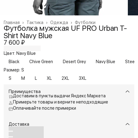
Главная
›
Тактика
›
Одежда
›
Футболки
Футболка мужская UF PRO Urban T-
Shirt Navy Blue
7 600 ₽
Цвет: Navy Blue
Black
Chive Green
Desert Grey
Navy Blue
Steel 
Размер: S
S
M
L
XL
2XL
3XL
Преимущества
Доставим в пункты выдачи Яндекс Маркета
Примерьте товары и верните неподходящие
Оплачивайте после примерки
Доставка