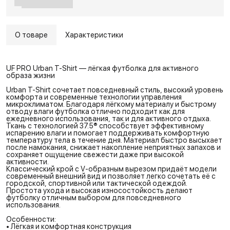
О товаре
Характеристики
UF PRO Urban T-Shirt — лёгкая футболка для активного
образа жизни
Urban T-Shirt сочетает повседневный стиль, высокий уровень
комфорта и современные технологии управления
микроклиматом. Благодаря лёгкому материалу и быстрому
отводу влаги футболка отлично подходит как для
ежедневного использования, так и для активного отдыха.
Ткань с технологией 37.5® способствует эффективному
испарению влаги и помогает поддерживать комфортную
температуру тела в течение дня. Материал быстро высыхает
после намокания, снижает накопление неприятных запахов и
сохраняет ощущение свежести даже при высокой
активности.
Классический крой с V-образным вырезом придаёт модели
современный внешний вид и позволяет легко сочетать её с
городской, спортивной или тактической одеждой.
Простота ухода и высокая износостойкость делают
футболку отличным выбором для повседневного
использования.
Особенности:
• Лёгкая и комфортная конструкция