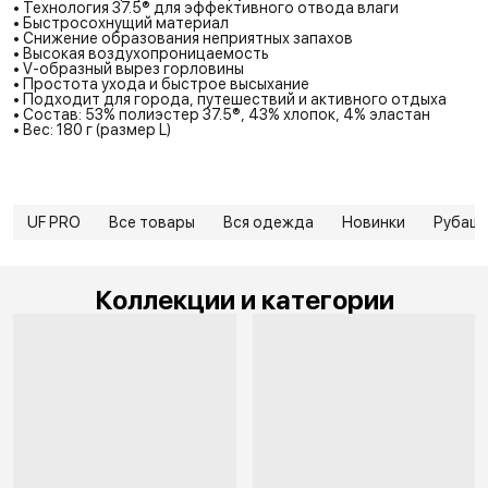
• Технология 37.5® для эффективного отвода влаги
• Быстросохнущий материал
• Снижение образования неприятных запахов
• Высокая воздухопроницаемость
• V-образный вырез горловины
• Простота ухода и быстрое высыхание
• Подходит для города, путешествий и активного отдыха
• Состав: 53% полиэстер 37.5®, 43% хлопок, 4% эластан
• Вес: 180 г (размер L)
UF PRO
Все товары
Вся одежда
Новинки
Рубаш
Коллекции и категории