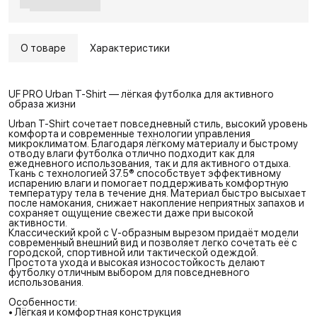
О товаре
Характеристики
UF PRO Urban T-Shirt — лёгкая футболка для активного
образа жизни
Urban T-Shirt сочетает повседневный стиль, высокий уровень
комфорта и современные технологии управления
микроклиматом. Благодаря лёгкому материалу и быстрому
отводу влаги футболка отлично подходит как для
ежедневного использования, так и для активного отдыха.
Ткань с технологией 37.5® способствует эффективному
испарению влаги и помогает поддерживать комфортную
температуру тела в течение дня. Материал быстро высыхает
после намокания, снижает накопление неприятных запахов и
сохраняет ощущение свежести даже при высокой
активности.
Классический крой с V-образным вырезом придаёт модели
современный внешний вид и позволяет легко сочетать её с
городской, спортивной или тактической одеждой.
Простота ухода и высокая износостойкость делают
футболку отличным выбором для повседневного
использования.
Особенности:
• Лёгкая и комфортная конструкция