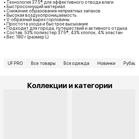
• Технология 37.5® для эффективного отвода влаги
• Быстросохнущий материал
• Снижение образования неприятных запахов
• Высокая воздухопроницаемость
• V-образный вырез горловины
• Простота ухода и быстрое высыхание
• Подходит для города, путешествий и активного отдыха
• Состав: 53% полиэстер 37.5®, 43% хлопок, 4% эластан
• Вес: 180 г (размер L)
UF PRO
Все товары
Вся одежда
Новинки
Рубаш
Коллекции и категории