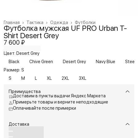
Главная
›
Тактика
›
Одежда
›
Футболки
Футболка мужская UF PRO Urban T-
Shirt Desert Grey
7 600 ₽
Цвет: Desert Grey
Black
Chive Green
Desert Grey
Navy Blue
Steel 
Размер: S
S
M
L
XL
2XL
3XL
Преимущества
Доставим в пункты выдачи Яндекс Маркета
Примерьте товары и верните неподходящие
Оплачивайте после примерки
Доставка