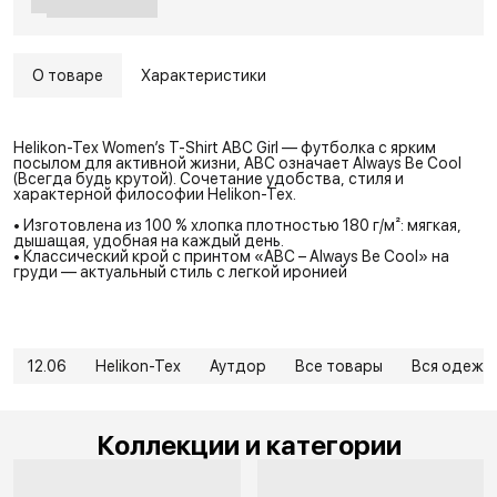
О товаре
Характеристики
Helikon-Tex Women’s T-Shirt ABC Girl — футболка с ярким
посылом для активной жизни, ABC означает Always Be Cool
(Всегда будь крутой). Сочетание удобства, стиля и
характерной философии Helikon-Tex.
• Изготовлена из 100 % хлопка плотностью 180 г/м²: мягкая,
дышащая, удобная на каждый день.
• Классический крой с принтом «ABC – Always Be Cool» на
груди — актуальный стиль с легкой иронией
12.06
Helikon-Tex
Аутдор
Все товары
Вся одежд
Коллекции и категории