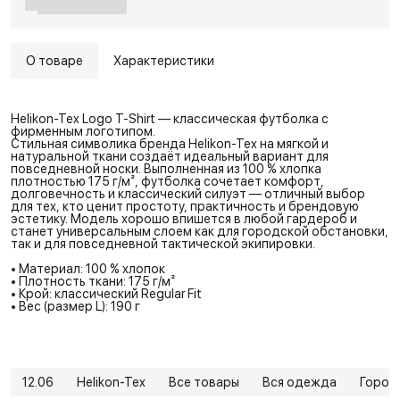
О товаре
Характеристики
Helikon-Tex Logo T-Shirt — классическая футболка с
фирменным логотипом.
Стильная символика бренда Helikon-Tex на мягкой и
натуральной ткани создаёт идеальный вариант для
повседневной носки. Выполненная из 100 % хлопка
плотностью 175 г/м², футболка сочетает комфорт,
долговечность и классический силуэт — отличный выбор
для тех, кто ценит простоту, практичность и брендовую
эстетику. Модель хорошо впишется в любой гардероб и
станет универсальным слоем как для городской обстановки,
так и для повседневной тактической экипировки.
• Материал: 100 % хлопок
• Плотность ткани: 175 г/м²
• Крой: классический Regular Fit
• Вес (размер L): 190 г
12.06
Helikon-Tex
Все товары
Вся одежда
Город