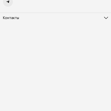
Контакты
Адрес
Москва, Холодильный переулок д. 3
Телефон
8 (495) 481-03-14
Режим работы
ПН-ВС 10:00-22:00
Эл. почта
online@vindex.ru