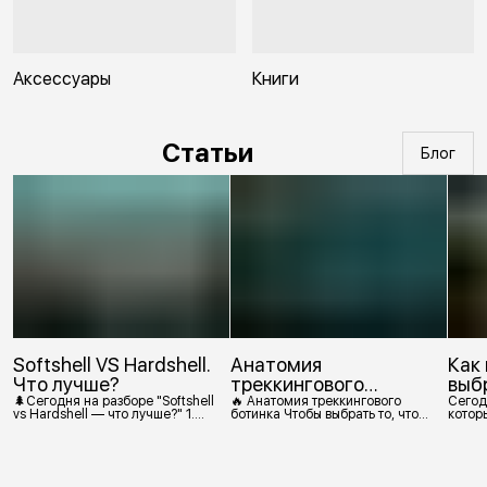
Аксессуары
Книги
Статьи
Блог
Softshell VS Hardshell.
Анатомия
Как
Что лучше?
треккингового
выб
ботинка
🌲Сегодня на разборе "Softshell
🔥 Анатомия треккингового
Сегод
vs Hardshell — что лучше?" 1.
ботинка Чтобы выбрать то, что
которы
Сегодня Softshell — это прежде
действительно нужно,
костр
всего верхняя одежда. Это
посмотрим, из чего состоит
класс тёплой и эластичной
треккинговый ботинок. 1.
одежды, созданной объединить
Подмётка Нижний резиновый
комфорт флиса и ветрозащиту в
слой, который обеспечивает