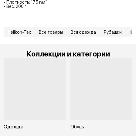
• Плотность: 175 г/м²
• Вес: 200 г
Helikon-Tex
Все товары
Вся одежда
Рубашки
Фу
Коллекции и категории
Одежда
Обувь