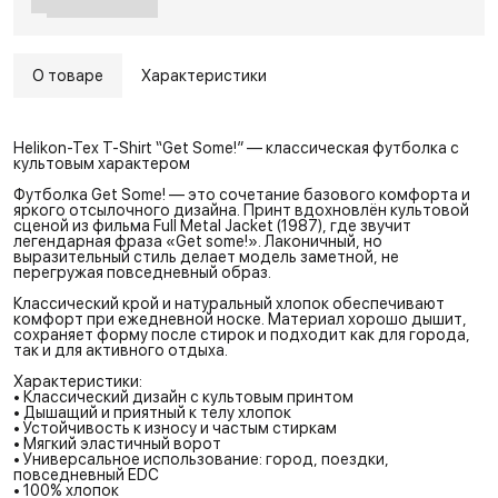
О товаре
Характеристики
Helikon-Tex T-Shirt “Get Some!” — классическая футболка с
культовым характером
Футболка Get Some! — это сочетание базового комфорта и
яркого отсылочного дизайна. Принт вдохновлён культовой
сценой из фильма Full Metal Jacket (1987), где звучит
легендарная фраза «Get some!». Лаконичный, но
выразительный стиль делает модель заметной, не
перегружая повседневный образ.
Классический крой и натуральный хлопок обеспечивают
комфорт при ежедневной носке. Материал хорошо дышит,
сохраняет форму после стирок и подходит как для города,
так и для активного отдыха.
Характеристики:
• Классический дизайн с культовым принтом
• Дышащий и приятный к телу хлопок
• Устойчивость к износу и частым стиркам
• Мягкий эластичный ворот
• Универсальное использование: город, поездки,
повседневный EDC
• 100% хлопок