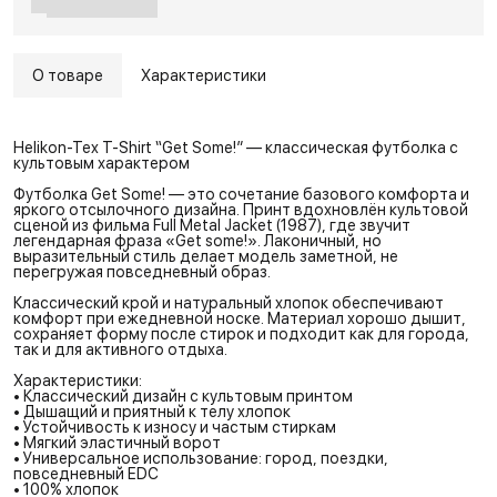
О товаре
Характеристики
Helikon-Tex T-Shirt “Get Some!” — классическая футболка с
культовым характером
Футболка Get Some! — это сочетание базового комфорта и
яркого отсылочного дизайна. Принт вдохновлён культовой
сценой из фильма Full Metal Jacket (1987), где звучит
легендарная фраза «Get some!». Лаконичный, но
выразительный стиль делает модель заметной, не
перегружая повседневный образ.
Классический крой и натуральный хлопок обеспечивают
комфорт при ежедневной носке. Материал хорошо дышит,
сохраняет форму после стирок и подходит как для города,
так и для активного отдыха.
Характеристики:
• Классический дизайн с культовым принтом
• Дышащий и приятный к телу хлопок
• Устойчивость к износу и частым стиркам
• Мягкий эластичный ворот
• Универсальное использование: город, поездки,
повседневный EDC
• 100% хлопок