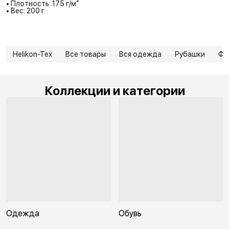
• Плотность: 175 г/м²
• Вес: 200 г
Helikon-Tex
Все товары
Вся одежда
Рубашки
Фу
Коллекции и категории
Одежда
Обувь