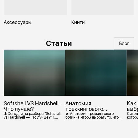
Аксессуары
Книги
Статьи
Блог
Softshell VS Hardshell.
Анатомия
Как
Что лучше?
треккингового
выб
ботинка
🌲Сегодня на разборе "Softshell
🔥 Анатомия треккингового
Сегод
vs Hardshell — что лучше?" 1.
ботинка Чтобы выбрать то, что
которы
Сегодня Softshell — это прежде
действительно нужно,
костр
всего верхняя одежда. Это
посмотрим, из чего состоит
класс тёплой и эластичной
треккинговый ботинок. 1.
одежды, созданной объединить
Подмётка Нижний резиновый
комфорт флиса и ветрозащиту в
слой, который обеспечивает