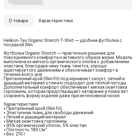
О товаре
Характеристики
Helikon-Tex Organic Stretch T-Shirt — удобная футболка с
посадкой Slim
Футболка Organic Stretch — практичное решение для
повседневного комфорта и активного образа жизни. Модель
выполнена из мягкого органического хлопка с добавлением
эластана, благодаря чему ткань тянется, хорошо
адаптируется к движениям и обеспечивает комфорт в
течение всего дня.
Приталенный крой (Slim Fit) подчёркивает силуэт, лёгкий и
дышащий материал отлично подходит для тёплой погоды.
Дополнительный комфорт обеспечивает мягкая окантовка
горловины, которая предотвращает натирание и помогает
сохранять форму изделия даже при интенсивной носке.
Характеристики:
• Приталенный крой (Slim Fit)
• Эластичная ткань для свободы движений
• Лёгкий и дышащий материал
• Мягкая окантовка горловины
• 95% органический хлопок, 5% эластан
• Плотность: 180 г/м²
• Вес: 210 г