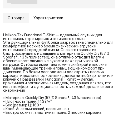
О товаре
Характеристики
Helikon-Tex Functional T-Shirt — идеальный спутник для
интенсивных тренировок и активного отдыха.
Эта функциональная футболка разработана специально для
комфортной носки во время физических нагрузок и
интенсивной городской жизни. Она изготовлена из
быстросохнущего и дышащего материала Quickly Dry (57 %
Sorona®, 43 % полиэстер), она отлично отводит влагу и
обеспечивает ощущение сухости даже при высокой
нагрузке. Футболка имеет анатомический крой и плоские
швы, уменьшающие трение и повышающие комфорт при
движении. По бокам расположены два скрытых плоских
кармана, идеально подходящих для магнитной карточки или
ключей от раздевалки. Functional T-Shirt — лёгкая,
практичная и эргономичная модель, созданная для тех, кто
ищет комфорт и функциональность в каждой детали своего
снаряжения.
• Материал: Quickly Dry (57 % Sorona®, 43 % полиэстер)
• Плотность ткани: 143 г/м²
• Вес (размер L): 160 г
• Крой: Анатомический, плоские швы
• Быстро сохнет, эластичная ткань, 2 плоских кармана.