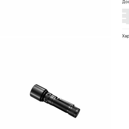
До
Ха
Арт
Цв
Ра
По
Бр