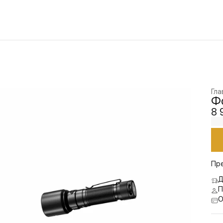
Гла
Фо
8 
Пр
Д
П
О