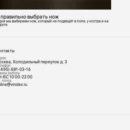
 правильно выбрать нож
ня мы выбираем нож, который не подведёт в поле, у костра и на
руте.
онтакты
рес
осква, Холодильный переулок д. 3
лефон
(495) 481-03-14
жим работы
Н-ВС 10:00-22:00
. почта
line@vindex.ru