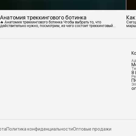
Анатомия треккингового ботинка
Как
🔥 Анатомия треккингового ботинка Чтобы выбрать то, что
Сегод
действительно нужно, посмотрим, из чего состоит треккинговый
марш
ботинок. 1. Подмётка Нижний резиновый слой, который обеспечивает
контакт с поверхностью. Подмётки делают из вулканизированной
резины с добавлением других материалов в разных пропорциях.
Обеспечивает сцепление с поверхностью, защиту от истрирания и
износа, а также безопасность. 2
К
Ад
М
Те
8 
Ре
П
Эл
on
рта
Политика конфиденциальности
Оптовые продажи