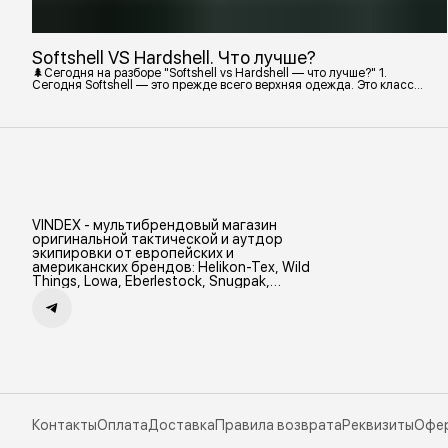
Softshell VS Hardshell. Что лучше?
🌲Сегодня на разборе "Softshell vs Hardshell — что лучше?" 1.
Сегодня Softshell — это прежде всего верхняя одежда. Это класс
тёплой и эластичной одежды, созданной объединить комфорт флиса
и ветрозащиту в одном слое. Внутри бывают разные типы: •
Влагозащитный мембранный Softshell. Когда необходима вещь с
максимально прочной, эластичной тканью. • Ветрозащитный
мембранный Softshell Демисезонная гор
VINDEX - мультибрендовый магазин
оригинальной тактической и аутдор
экипировки от европейских и
американских брендов: Helikon-Tex, Wild
Things, Lowa, Eberlestock, Snugpak,
Zamberlan и др.
Контакты
Оплата
Доставка
Правила возврата
Реквизиты
Офе