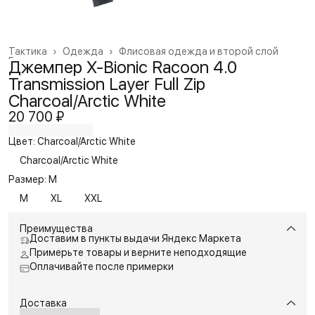
Тактика
›
Одежда
›
Флисовая одежда и второй слой
Главная
›
Джемпер X-Bionic Racoon 4.0
Transmission Layer Full Zip
Charcoal/Arctic White
20 700 ₽
Цвет: Charcoal/Arctic White
Charcoal/Arctic White
Размер: M
M
XL
XXL
Преимущества
Доставим в пункты выдачи Яндекс Маркета
Примерьте товары и верните неподходящие
Оплачивайте после примерки
Доставка