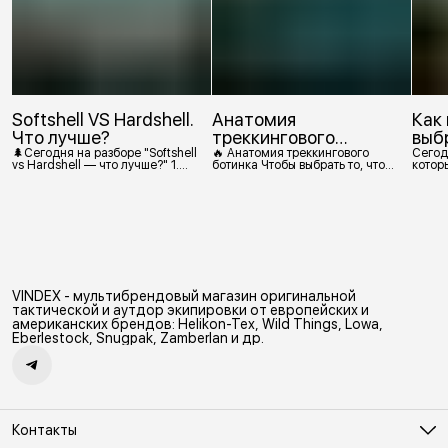
Softshell VS Hardshell.
Анатомия
Как
Что лучше?
треккингового
выб
ботинка
🌲Сегодня на разборе "Softshell
🔥 Анатомия треккингового
Сегод
vs Hardshell — что лучше?" 1.
ботинка Чтобы выбрать то, что
которы
Сегодня Softshell — это прежде
действительно нужно,
костр
всего верхняя одежда. Это
посмотрим, из чего состоит
класс тёплой и эластичной
треккинговый ботинок. 1.
одежды, созданной объединить
Подмётка Нижний резиновый
комфорт флиса и ветрозащиту в
слой, который обеспечивает
одном слое. Внутри бывают
контакт с поверхностью.
разные типы: • Влагозащитный
Подмётки делают из
мембранный Softshell. Когда
вулканизированной резины с
необходима вещь с
добавлением других
максимально прочной,
материалов в разных
VINDEX - мультибрендовый магазин оригинальной
эластичной тканью. •
пропорциях. Обеспечивает
Ветрозащитный мембранный
сцепление с поверхностью,
тактической и аутдор экипировки от европейских и
Softshell Демисезонная гор
защиту от истрирания и износа,
американских брендов: Helikon-Tex, Wild Things, Lowa,
а также безопасность. 2
Eberlestock, Snugpak, Zamberlan и др.
Контакты