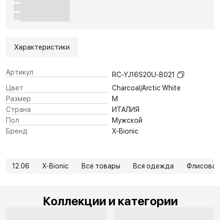
Характеристики
Артикул
RC-YJ16S20U-B021
Цвет
Charcoal/Arctic White
Размер
M
Страна
ИТАЛИЯ
Пол
Мужской
Бренд
X-Bionic
12.06
X-Bionic
Все товары
Вся одежда
Флисовая
Коллекции и категории