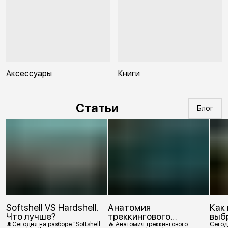
Аксессуары
Книги
Статьи
Блог
Softshell VS Hardshell.
Анатомия
Как
Что лучше?
треккингового
выб
ботинка
🌲Сегодня на разборе "Softshell
🔥 Анатомия треккингового
Сегод