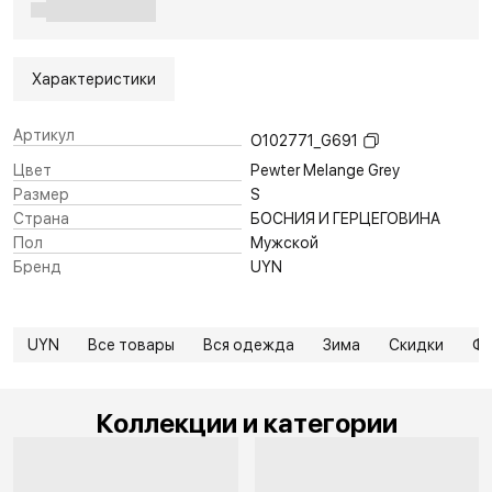
Характеристики
Артикул
O102771_G691
Цвет
Pewter Melange Grey
Размер
S
Страна
БОСНИЯ И ГЕРЦЕГОВИНА
Пол
Мужской
Бренд
UYN
UYN
Все товары
Вся одежда
Зима
Скидки
Фл
Коллекции и категории