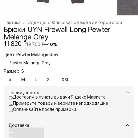
Тактика
›
Одежда
›
Флисовая одежда и второй слой
Главная
›
Брюки UYN Firewall Long Pewter
Melange Grey
11 820 ₽
19 700 ₽
−
40
%
Цвет: Pewter Melange Grey
Pewter Melange Grey
Размер: S
S
M
L
XL
XXL
Преимущества
Доставим в пункты выдачи Яндекс Маркета
Примерьте товары и верните неподходящие
Оплачивайте после примерки
Доставка