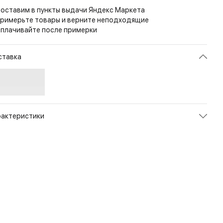
оставим в пункты выдачи Яндекс Маркета
римерьте товары и верните неподходящие
плачивайте после примерки
ставка
рактеристики
икул
SP-PGM-DC-11
ет
Coyote
змер
L/Regular
л
Мужской
енд
Helikon-Tex