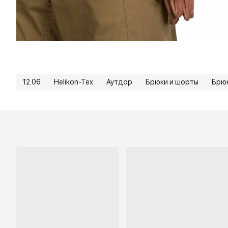
12.06
Helikon-Tex
Аутдор
Брюки и шорты
Брюк