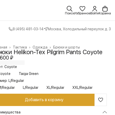
Поиск
Избранное
Войти
Корзина
8 (495) 481-03-14
Москва, Холодильный переулок д. 3
вная
›
Тактика
›
Одежда
›
Брюки и шорты
юки Helikon-Tex Pilgrim Pants Coyote
 600 ₽
т: Coyote
Coyote
Taiga Green
мер: L/Regular
/Regular
L/Regular
XL/Regular
XXL/Regular
Добавить в корзину
еимущества