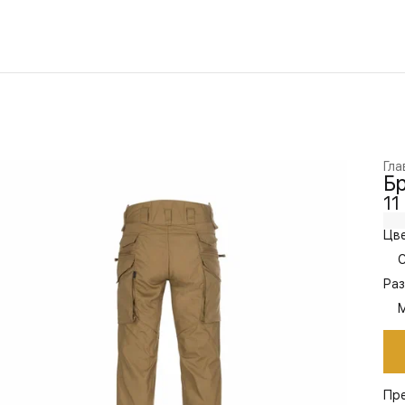
Гла
Бр
11
Цве
Раз
M
Пр