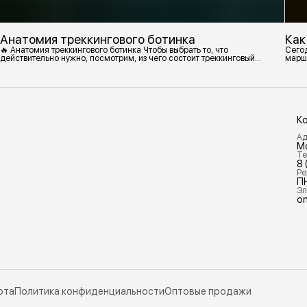
Анатомия треккингового ботинка
Как
🔥 Анатомия треккингового ботинка Чтобы выбрать то, что
Сегод
действительно нужно, посмотрим, из чего состоит треккинговый
марш
ботинок. 1. Подмётка Нижний резиновый слой, который обеспечивает
контакт с поверхностью. Подмётки делают из вулканизированной
резины с добавлением других материалов в разных пропорциях.
Обеспечивает сцепление с поверхностью, защиту от истрирания и
износа, а также безопасность. 2
К
Ад
М
Те
8 
Ре
П
Эл
on
рта
Политика конфиденциальности
Оптовые продажи