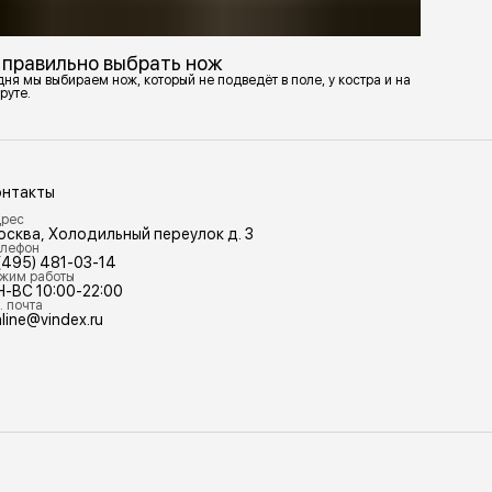
 правильно выбрать нож
ня мы выбираем нож, который не подведёт в поле, у костра и на
руте.
онтакты
рес
осква, Холодильный переулок д. 3
лефон
(495) 481-03-14
жим работы
Н-ВС 10:00-22:00
. почта
line@vindex.ru