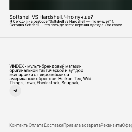
Softshell VS Hardshell. Что лучше?
🌲Сегодня на разборе "Softshell vs Hardshell — что лучше?" 1.
Сегодня Softshell — это прежде всего верхняя одежда. Это класс
тёплой и эластичной одежды, созданной объединить комфорт флиса
и ветрозащиту в одном слое. Внутри бывают разные типы: •
Влагозащитный мембранный Softshell. Когда необходима вещь с
максимально прочной, эластичной тканью. • Ветрозащитный
мембранный Softshell Демисезонная гор
VINDEX - мультибрендовый магазин
оригинальной тактической и аутдор
экипировки от европейских и
американских брендов: Helikon-Tex, Wild
Things, Lowa, Eberlestock, Snugpak,
Zamberlan и др.
Контакты
Оплата
Доставка
Правила возврата
Реквизиты
Офе