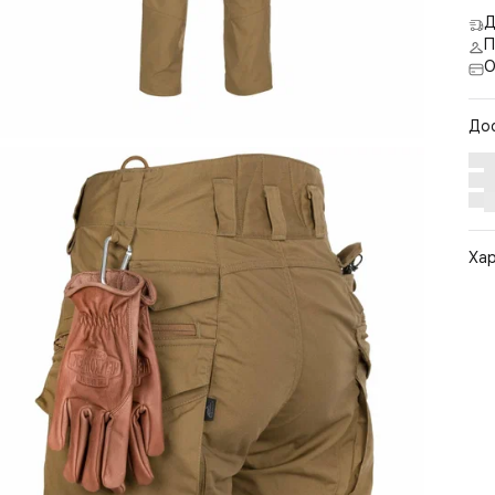
Д
П
О
До
Ха
Арт
Цв
Ра
По
Бр