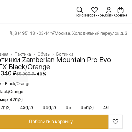
Поиск
Избранное
Войти
Корзина
8 (495) 481-03-14
Москва, Холодильный переулок д. 3
вная
›
Тактика
›
Обувь
›
Ботинки
тинки Zamberlan Mountain Pro Evo
TX Black/Orange
 340 ₽
58 900 ₽
−
40
%
т: Black/Orange
lack/Orange
мер: 42(1/2)
2(1/2)
43(1/2)
44(1/2)
45
45(1/2)
46
Добавить в корзину