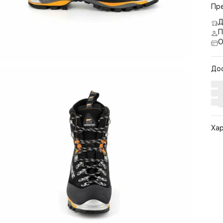
Пр
Д
П
О
До
Ха
Арт
Цв
Ра
По
Бр