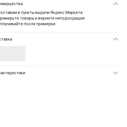
еимущества
оставим в пункты выдачи Яндекс Маркета
римерьте товары и верните неподходящие
плачивайте после примерки
ставка
рактеристики
икул
2090PM2G_BO
ет
Black/Orange
змер
42(1/2)
л
Мужской
енд
Zamberlan