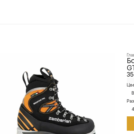
Гла
Бо
G
35
Цве
B
Раз
4