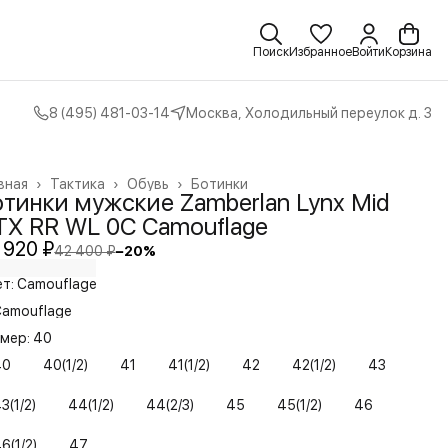
Поиск
Избранное
Войти
Корзина
8 (495) 481-03-14
Москва, Холодильный переулок д. 3
вная
›
Тактика
›
Обувь
›
Ботинки
отинки мужские Zamberlan Lynx Mid
TX RR WL 0C Camouflage
 920 ₽
42 400 ₽
−
20
%
т: Camouflage
amouflage
мер: 40
40
40(1/2)
41
41(1/2)
42
42(1/2)
43
3(1/2)
44(1/2)
44(2/3)
45
45(1/2)
46
6(1/2)
47