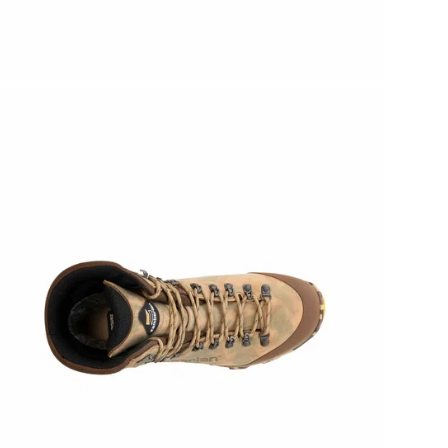
По
Бр