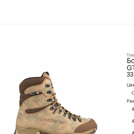
Гла
Б
G
33
Цве
C
Раз
4
4