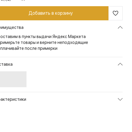
Добавить в корзину
еимущества
оставим в пункты выдачи Яндекс Маркета
римерьте товары и верните неподходящие
плачивайте после примерки
ставка
рактеристики
икул
1214PM1GWL_0C
ет
Camouflage
змер
40
рана
ИТАЛИЯ