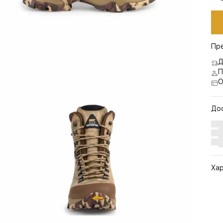
Пр
Д
П
О
До
Ха
Арт
Цв
Ра
Ст