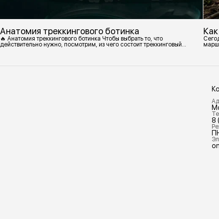
Анатомия треккингового ботинка
Как
🔥 Анатомия треккингового ботинка Чтобы выбрать то, что
Сегод
действительно нужно, посмотрим, из чего состоит треккинговый
марш
ботинок. 1. Подмётка Нижний резиновый слой, который обеспечивает
контакт с поверхностью. Подмётки делают из вулканизированной
резины с добавлением других материалов в разных пропорциях.
Обеспечивает сцепление с поверхностью, защиту от истрирания и
износа, а также безопасность. 2
К
Ад
М
Те
8 
Ре
П
Эл
on