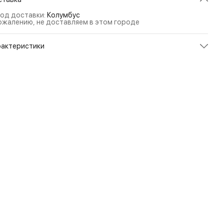
од доставки:
Колумбус
ожалению, не доставляем в этом городе
рактеристики
икул
4042PM0G_GR
ет
Graphite
змер
46
л
Мужской
енд
Zamberlan