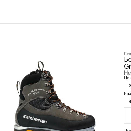
Гла
Бо
Gr
Не
Цве
G
Раз
До