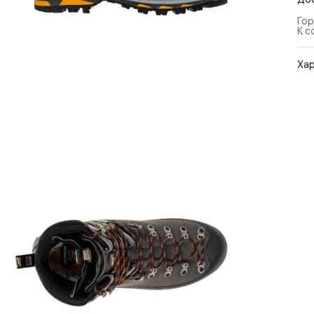
Гор
К с
Ха
Арт
Цв
Ра
По
Бр