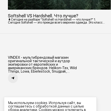
Softshell VS Hardshell. Что лучше?
🌲Сегодня на разборе "Softshell vs Hardshell — что лучше?" 1.
Сегодня Softshell — это прежде всего верхняя одежда. Это класс
тёплой и эластичной одежды, созданной объединить комфорт флиса
и ветрозащиту в одном слое. Внутри бывают разные типы: •
Влагозащитный мембранный Softshell. Когда необходима вещь с
максимально прочной, эластичной тканью. • Ветрозащитный
мембранный Softshell Демисезонная гор
VINDEX - мультибрендовый магазин
оригинальной тактической и аутдор
экипировки от европейских и
американских брендов: Helikon-Tex, Wild
Things, Lowa, Eberlestock, Snugpak,
Zamberlan и др.
Мы используем cookies. Используя сайт, вы
соглашаетесь с обработкой данных с целью
сбора аналитики. Cookies можно отключить в