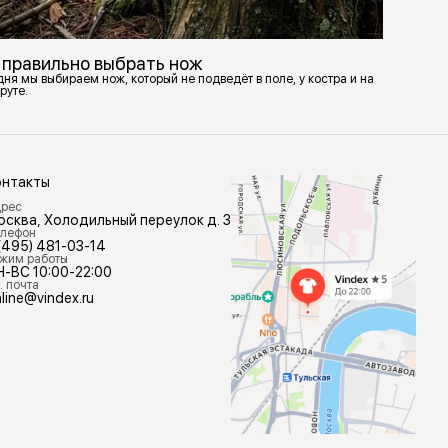
 правильно выбрать нож
ня мы выбираем нож, который не подведёт в поле, у костра и на
руте.
онтакты
рес
осква, Холодильный переулок д. 3
лефон
(495) 481-03-14
жим работы
Н-ВС 10:00-22:00
. почта
line@vindex.ru