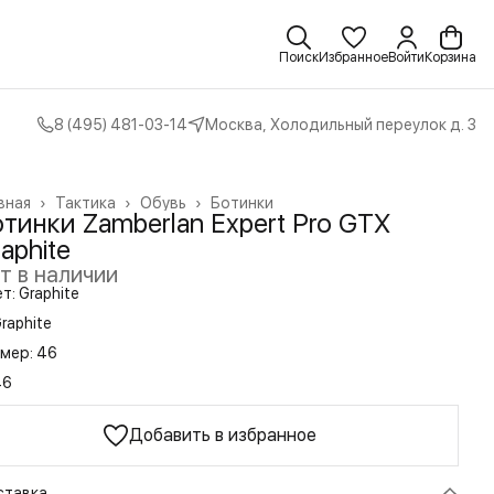
Поиск
Избранное
Войти
Корзина
8 (495) 481-03-14
Москва, Холодильный переулок д. 3
вная
›
Тактика
›
Обувь
›
Ботинки
тинки Zamberlan Expert Pro GTX
aphite
т в наличии
т: Graphite
raphite
мер: 46
46
Добавить в избранное
ставка