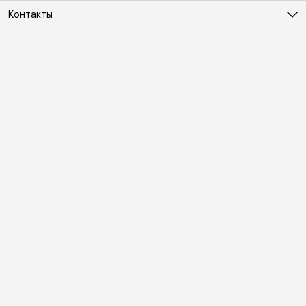
Контакты
Адрес
Москва, Холодильный переулок д. 3
Телефон
8 (495) 481-03-14
Режим работы
ПН-ВС 10:00-22:00
Эл. почта
online@vindex.ru