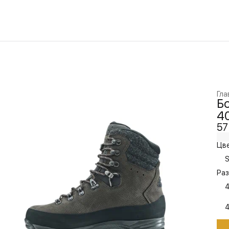
Гла
Б
40
57
Цве
S
Раз
4