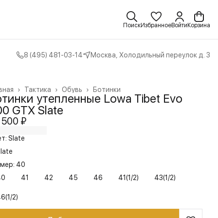
Поиск
Избранное
Войти
Корзина
8 (495) 481-03-14
Москва, Холодильный переулок д. 3
вная
›
Тактика
›
Обувь
›
Ботинки
отинки утепленные Lowa Tibet Evo
0 GTX Slate
 500 ₽
т: Slate
late
мер: 40
40
41
42
45
46
41(1/2)
43(1/2)
6(1/2)