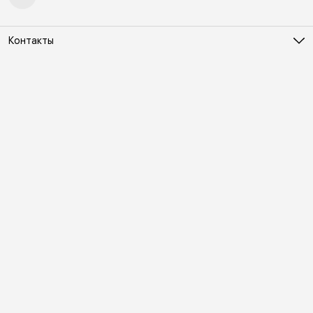
Контакты
Адрес
Москва, Холодильный переулок д. 3
Телефон
8 (495) 481-03-14
Режим работы
ПН-ВС 10:00-22:00
Эл. почта
online@vindex.ru