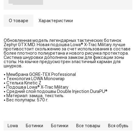
О товаре
Характеристики
Обновленная модель легендарных тактических ботинок
Zephyr GTX MID. Новая подошва Lowa® X-Trac Military лучше
противостоит скольжению за счет использования в составе
более плотного полиуретана и нового рисунка протектора.
Система шнуровки дополнена замком для фиксации зоны
стопы. На язычке предусмотрен эластичный карман для
шнурков.
• Мембрана GORE-TEX Professional
• Технология LOWA Monowrap
• Стелька Kinetic Z
• Подошва Lowa® X-Trac Military
• Средний слой подошвы Double Injection DuraPU®
• Материал: замша, текстиль.
• Вес полупары: 570 г.
Lowa
Ботинки
Ботинки
Все товары
Вся обувь