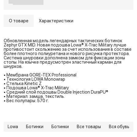
О товаре
Характеристики
Обновленная модель легендарных тактических ботинок
Zephyr GTX MID. Новая подошва Lowa® X-Trac Military лучше
противостоит скольжению за счет использования в составе
более плотного полиуретана и нового рисунка протектора.
Система шнуровки дополнена замком для фиксации зоны
стопы. На язычке предусмотрен эластичный карман для
шнурков.
• Мембрана GORE-TEX Professional
• Технология LOWA Monowrap
• Стелька Kinetic Z
• Подошва Lowa® X-Trac Military
• Средний слой подошвы Double Injection DuraPU®
• Материал: замша, текстиль.
• Вес полупары: 570 г.
Lowa
Ботинки
Ботинки
Все товары
Вся обувь