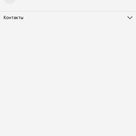
Контакты
Адрес
Москва, Холодильный переулок д. 3
Телефон
8 (495) 481-03-14
Режим работы
ПН-ВС 10:00-22:00
Эл. почта
online@vindex.ru