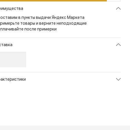
еимущества
оставим в пункты выдачи Яндекс Маркета
римерьте товары и верните неподходящие
плачивайте после примерки
ставка
рактеристики
икул
0219PM0G_B0
ет
Black
змер
42(1/2)
рана
ИТАЛИЯ
л
Мужской
енд
Zamberlan