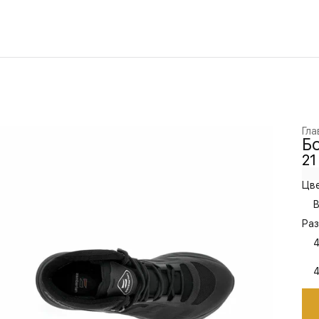
Гла
Бо
21
Цве
B
Раз
4