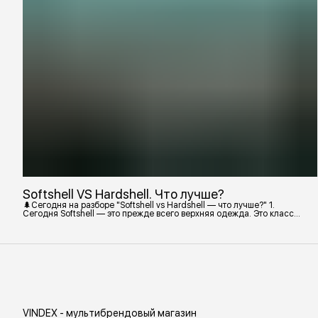
Softshell VS Hardshell. Что лучше?
🌲Сегодня на разборе "Softshell vs Hardshell — что лучше?" 1.
Сегодня Softshell — это прежде всего верхняя одежда. Это класс
тёплой и эластичной одежды, созданной объединить комфорт флиса
и ветрозащиту в одном слое. Внутри бывают разные типы: •
Влагозащитный мембранный Softshell. Когда необходима вещь с
максимально прочной, эластичной тканью. • Ветрозащитный
мембранный Softshell Демисезонная гор
VINDEX - мультибрендовый магазин