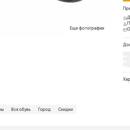
Пр
Д
П
Еще фотографии
О
До
Ха
Арт
Цв
Ра
ры
Вся обувь
Город
Скидки
Ст
По
Бр