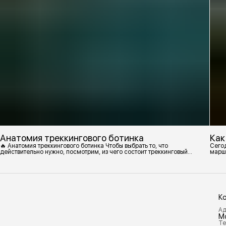
Анатомия треккингового ботинка
Как
🔥 Анатомия треккингового ботинка Чтобы выбрать то, что
Сегод
действительно нужно, посмотрим, из чего состоит треккинговый
марш
ботинок. 1. Подмётка Нижний резиновый слой, который обеспечивает
контакт с поверхностью. Подмётки делают из вулканизированной
резины с добавлением других материалов в разных пропорциях.
Обеспечивает сцепление с поверхностью, защиту от истрирания и
износа, а также безопасность. 2
К
Ад
М
Те