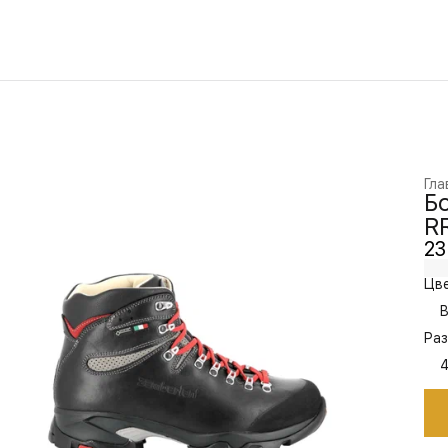
Гла
Бо
RR
23
Цве
B
Раз
4