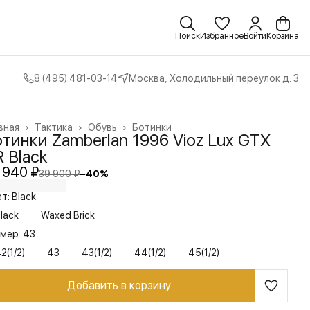
Поиск
Избранное
Войти
Корзина
8 (495) 481-03-14
Москва, Холодильный переулок д. 3
вная
›
Тактика
›
Обувь
›
Ботинки
тинки Zamberlan 1996 Vioz Lux GTX
 Black
 940 ₽
39 900 ₽
−
40
%
т: Black
lack
Waxed Brick
мер: 43
2(1/2)
43
43(1/2)
44(1/2)
45(1/2)
Добавить в корзину