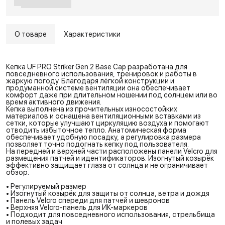
О товаре
Характеристики
Кепка UF PRO Striker Gen.2 Base Cap разработана для
повседневного использования, тренировок и работы в
жаркую погоду. Благодаря лёгкой конструкции и
продуманной системе вентиляции она обеспечивает
комфорт даже при длительном ношении под солнцем или во
время активного движения.
Кепка выполнена из прочительных износостойких
материалов и оснащена вентиляционными вставками из
сетки, которые улучшают циркуляцию воздуха и помогают
отводить избыточное тепло. Анатомическая форма
обеспечивает удобную посадку, а регулировка размера
позволяет точно подогнать кепку под пользователя.
На передней и верхней части расположены панели Velcro для
размещения патчей и идентификаторов. Изогнутый козырёк
эффективно защищает глаза от солнца и не ограничивает
обзор.
• Регулируемый размер
• Изогнутый козырёк для защиты от солнца, ветра и дождя
• Панель Velcro спереди для патчей и шевронов
• Верхняя Velcro-панель для ИК-маркеров
• Подходит для повседневного использования, стрельбища
и полевых задач