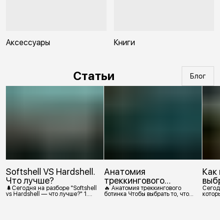
Аксессуары
Книги
Статьи
Блог
Softshell VS Hardshell.
Анатомия
Как
Что лучше?
треккингового
выб
ботинка
🌲Сегодня на разборе "Softshell
🔥 Анатомия треккингового
Сегод
vs Hardshell — что лучше?" 1.
ботинка Чтобы выбрать то, что
которы
Сегодня Softshell — это прежде
действительно нужно,
костр
всего верхняя одежда. Это
посмотрим, из чего состоит
класс тёплой и эластичной
треккинговый ботинок. 1.
одежды, созданной объединить
Подмётка Нижний резиновый