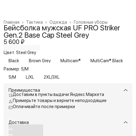
Главная
›
Тактика
›
Одежда
›
Головные уборы
Бейсболка мужская UF PRO Striker
Gen.2 Base Cap Steel Grey
5 600 ₽
Цвет: Steel Grey
Black
Brown Grey
Multicam®
MultiCam® Black
S
Размер: S/M
S/M
L/XL
2XL/3XL
Преимущества
Доставим в пункты выдачи Яндекс Маркета
Примерьте товары и верните неподходящие
Оплачивайте после примерки
Доставка