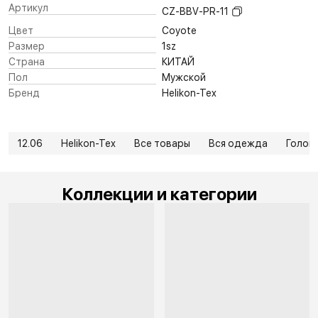
Артикул
CZ-BBV-PR-11
Цвет
Coyote
Размер
1sz
Страна
КИТАЙ
Пол
Мужской
Бренд
Helikon-Tex
12.06
Helikon-Tex
Все товары
Вся одежда
Голов
Коллекции и категории