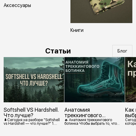
Аксессуары
Книги
Статьи
Блог
Softshell VS Hardshell.
Анатомия
Как
Что лучше?
треккингового
выб
ботинка
🌲Сегодня на разборе "Softshell
🔥 Анатомия треккингового
Сегод
vs Hardshell — что лучше?" 1.
ботинка Чтобы выбрать то, что
которы
Сегодня Softshell — это прежде
действительно нужно,
костр
всего верхняя одежда. Это
посмотрим, из чего состоит
класс тёплой и эластичной
треккинговый ботинок. 1.