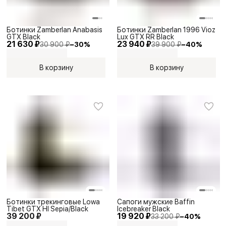
Ботинки Zamberlan Anabasis
Ботинки Zamberlan 1996 Vioz
GTX Black
Lux GTX RR Black
21 630 ₽
23 940 ₽
30 900 ₽
−
30
%
39 900 ₽
−
40
%
В корзину
В корзину
Ботинки трекинговые Lowa
Сапоги мужские Baffin
Tibet GTX HI Sepia/Black
Icebreaker Black
39 200 ₽
19 920 ₽
33 200 ₽
−
40
%