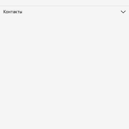
Контакты
Адрес
Москва, Холодильный переулок д. 3
Телефон
8 (495) 481-03-14
Режим работы
ПН-ВС 10:00-22:00
Эл. почта
online@vindex.ru