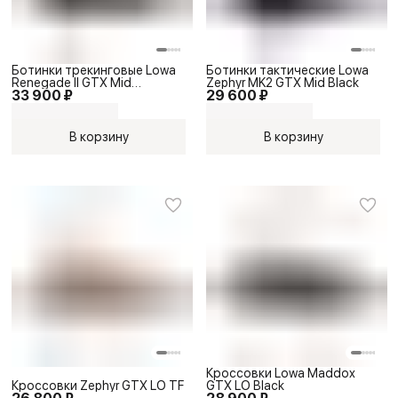
Ботинки трекинговые Lowa
Ботинки тактические Lowa
Renegade II GTX Mid
Zephyr MK2 GTX Mid Black
33 900 ₽
29 600 ₽
Black/Black
В корзину
В корзину
Кроссовки Lowa Maddox
Кроссовки Zephyr GTX LO TF
GTX LO Black