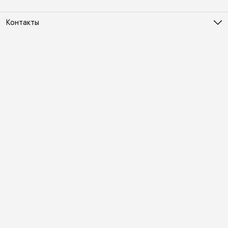
Контакты
Адрес
Москва, Холодильный переулок д. 3
Телефон
8 (495) 481-03-14
Режим работы
ПН-ВС 10:00-22:00
Эл. почта
online@vindex.ru