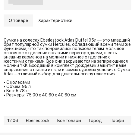
О товаре
Характеристики
Сумка на колесах Eberlestock Atlas Duffel 95л — это младший
брат популярной сумки Hercules, обладающий всеми теми же
функциями, что так понравились пользователям. Большое
основное отделение с мягкими перегородками, шесть
внешних карманов на молнии и нижнее отделение с
жесткими стенками. Все они закрываются на запирающиеся
молнии YKK. Входящий в комплект дождевик защитит ваше
снаряжение от влаги и пыли в самых суровых условиях. Сумка
Atlas – отличный выбор для длительного путешествия.
• С колесами
• Объем: 95 л
• Вес: 5.78 кг
• Размеры: 75.00 x 40.60 x 40.60 см
12.06
Eberlectock
Все товары
Город
Профи
Р