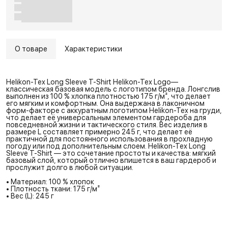
О товаре
Характеристики
Helikon-Tex Long Sleeve T-Shirt Helikon-Tex Logo—
классическая базовая модель с логотипом бренда. Лонгслив
выполнен из 100 % хлопка плотностью 175 г/м², что делает
его мягким и комфортным. Она выдержана в лаконичном
форм-факторе с аккуратным логотипом Helikon-Tex на груди,
что делает её универсальным элементом гардероба для
повседневной жизни и тактического стиля. Вес изделия в
размере L составляет примерно 245 г, что делает её
практичной для постоянного использования в прохладную
погоду или под дополнительным слоем. Helikon-Tex Long
Sleeve T-Shirt — это сочетание простоты и качества: мягкий
базовый слой, который отлично впишется в ваш гардероб и
прослужит долго в любой ситуации.
• Материал: 100 % хлопок
• Плотность ткани: 175 г/м²
• Вес (L): 245 г