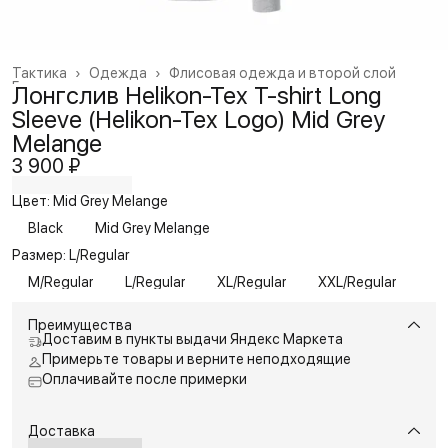
Тактика
›
Одежда
›
Флисовая одежда и второй слой
Главная
›
Лонгслив Helikon-Tex T-shirt Long
Sleeve (Helikon-Tex Logo) Mid Grey
Melange
3 900 ₽
Цвет: Mid Grey Melange
Black
Mid Grey Melange
Размер: L/Regular
M/Regular
L/Regular
XL/Regular
XXL/Regular
Преимущества
Доставим в пункты выдачи Яндекс Маркета
Примерьте товары и верните неподходящие
Оплачивайте после примерки
Доставка