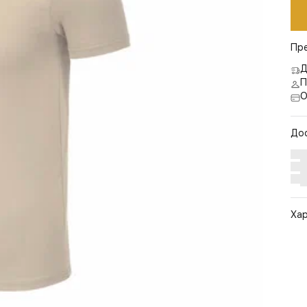
Пр
Д
П
О
До
Ха
Арт
Цв
Ра
Ст
По