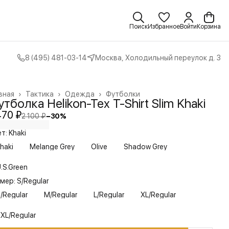
Поиск
Избранное
Войти
Корзина
8 (495) 481-03-14
Москва, Холодильный переулок д. 3
вная
›
Тактика
›
Одежда
›
Футболки
тболка Helikon-Tex T-Shirt Slim Khaki
470 ₽
2 100 ₽
−
30
%
т: Khaki
haki
Melange Grey
Olive
Shadow Grey
.S.Green
мер: S/Regular
/Regular
M/Regular
L/Regular
XL/Regular
XL/Regular