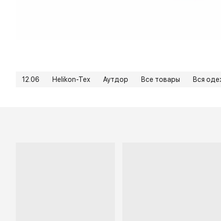
12.06
Helikon-Tex
Аутдор
Все товары
Вся од