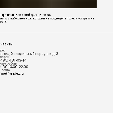
 правильно выбрать нож
ня мы выбираем нож, который не подведёт в поле, у костра и на
руте.
онтакты
рес
осква, Холодильный переулок д. 3
лефон
(495) 481-03-14
жим работы
Н-ВС 10:00-22:00
. почта
line@vindex.ru