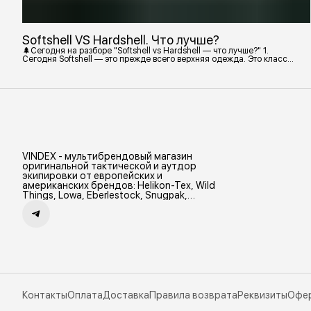
Softshell VS Hardshell. Что лучше?
🌲Сегодня на разборе "Softshell vs Hardshell — что лучше?" 1.
Сегодня Softshell — это прежде всего верхняя одежда. Это класс
тёплой и эластичной одежды, созданной объединить комфорт флиса
и ветрозащиту в одном слое. Внутри бывают разные типы: •
Влагозащитный мембранный Softshell. Когда необходима вещь с
максимально прочной, эластичной тканью. • Ветрозащитный
мембранный Softshell Демисезонная гор
VINDEX - мультибрендовый магазин
оригинальной тактической и аутдор
экипировки от европейских и
американских брендов: Helikon-Tex, Wild
Things, Lowa, Eberlestock, Snugpak,
Zamberlan и др.
Контакты
Оплата
Доставка
Правила возврата
Реквизиты
Офе