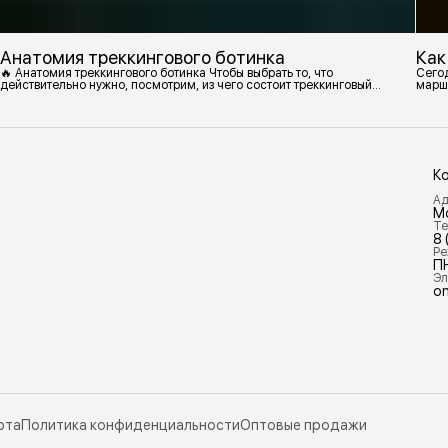
Анатомия треккингового ботинка
Как
🔥 Анатомия треккингового ботинка Чтобы выбрать то, что
Сегод
действительно нужно, посмотрим, из чего состоит треккинговый
марш
ботинок. 1. Подмётка Нижний резиновый слой, который обеспечивает
контакт с поверхностью. Подмётки делают из вулканизированной
резины с добавлением других материалов в разных пропорциях.
Обеспечивает сцепление с поверхностью, защиту от истрирания и
износа, а также безопасность. 2
К
Ад
М
Те
8 
Ре
П
Эл
on
рта
Политика конфиденциальности
Оптовые продажи