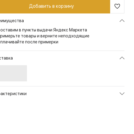
Добавить в корзину
еимущества
оставим в пункты выдачи Яндекс Маркета
римерьте товары и верните неподходящие
плачивайте после примерки
ставка
рактеристики
икул
TS-TSS-CC-13
ет
Khaki
змер
S/Regular
рана
КИТАЙ
л
Мужской