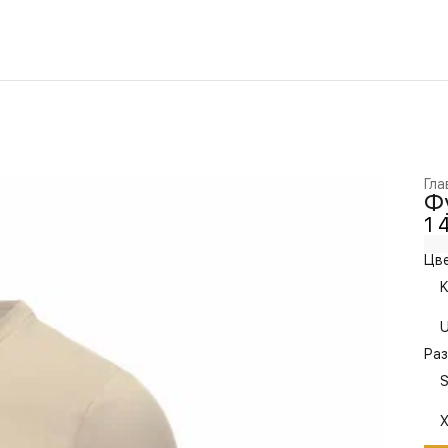
Гла
Фу
1 
Цве
K
U
Раз
S
X