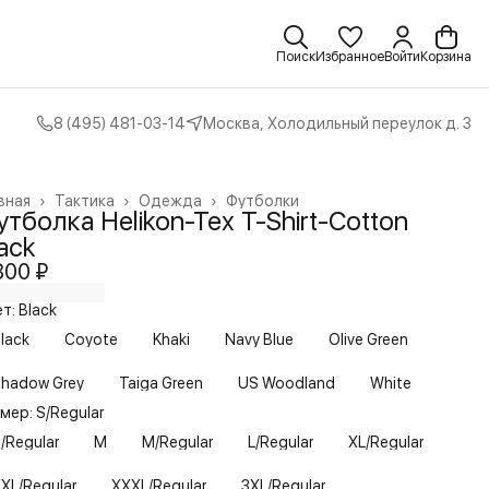
Поиск
Избранное
Войти
Корзина
8 (495) 481-03-14
Москва, Холодильный переулок д. 3
вная
›
Тактика
›
Одежда
›
Футболки
тболка Helikon-Tex T-Shirt-Cotton
ack
800 ₽
т: Black
lack
Coyote
Khaki
Navy Blue
Olive Green
hadow Grey
Taiga Green
US Woodland
White
мер: S/Regular
/Regular
M
M/Regular
L/Regular
XL/Regular
XL/Regular
XXXL/Regular
3XL/Regular