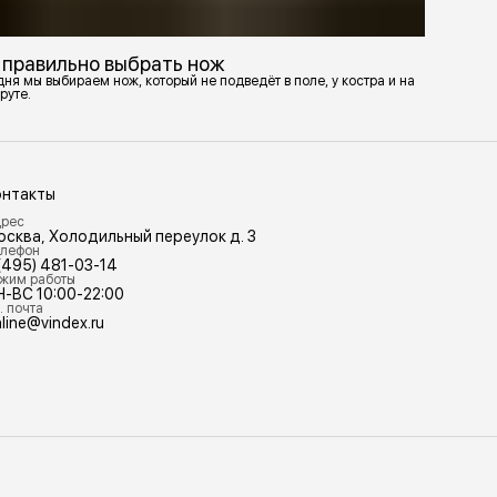
 правильно выбрать нож
ня мы выбираем нож, который не подведёт в поле, у костра и на
руте.
онтакты
рес
осква, Холодильный переулок д. 3
лефон
(495) 481-03-14
жим работы
Н-ВС 10:00-22:00
. почта
line@vindex.ru