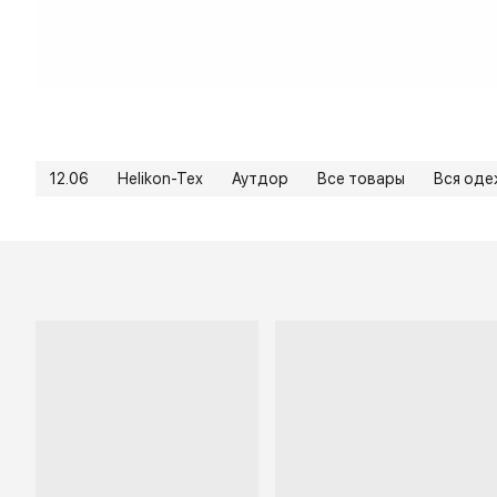
12.06
Helikon-Tex
Аутдор
Все товары
Вся од