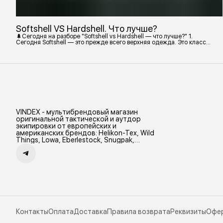
Softshell VS Hardshell. Что лучше?
🌲Сегодня на разборе "Softshell vs Hardshell — что лучше?" 1.
Сегодня Softshell — это прежде всего верхняя одежда. Это класс
тёплой и эластичной одежды, созданной объединить комфорт флиса
и ветрозащиту в одном слое. Внутри бывают разные типы: •
Влагозащитный мембранный Softshell. Когда необходима вещь с
максимально прочной, эластичной тканью. • Ветрозащитный
мембранный Softshell Демисезонная гор
VINDEX - мультибрендовый магазин
оригинальной тактической и аутдор
экипировки от европейских и
американских брендов: Helikon-Tex, Wild
Things, Lowa, Eberlestock, Snugpak,
Zamberlan и др.
Контакты
Оплата
Доставка
Правила возврата
Реквизиты
Офе