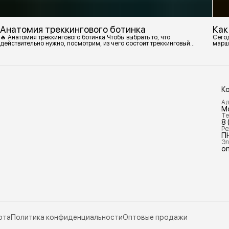
Анатомия треккингового ботинка
Как
🔥 Анатомия треккингового ботинка Чтобы выбрать то, что
Сегод
действительно нужно, посмотрим, из чего состоит треккинговый
марш
ботинок. 1. Подмётка Нижний резиновый слой, который обеспечивает
контакт с поверхностью. Подмётки делают из вулканизированной
резины с добавлением других материалов в разных пропорциях.
Обеспечивает сцепление с поверхностью, защиту от истрирания и
износа, а также безопасность. 2
К
Ад
М
Те
8 
Ре
П
Эл
on
рта
Политика конфиденциальности
Оптовые продажи