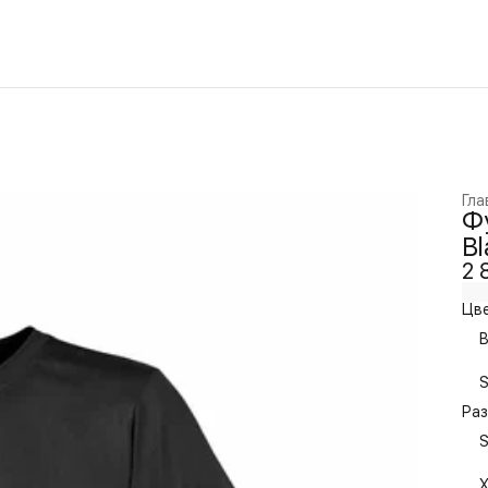
Гла
Фу
Bl
2 
Цве
B
S
Раз
S
X