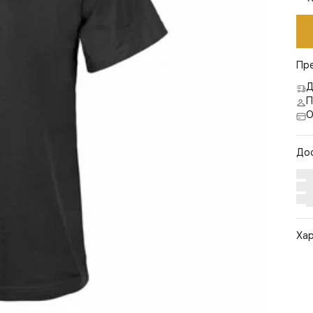
Пр
Д
П
О
До
Ха
Арт
Цв
Ра
Ст