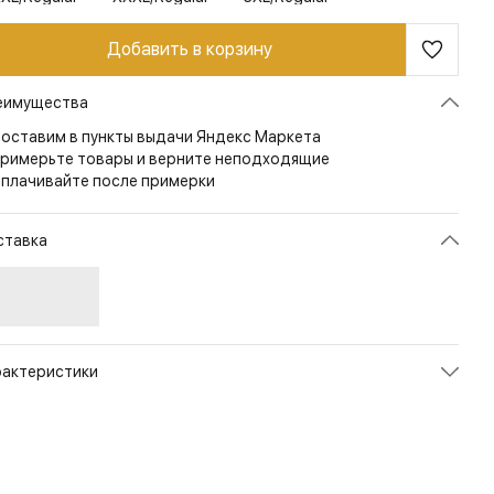
Добавить в корзину
еимущества
оставим в пункты выдачи Яндекс Маркета
римерьте товары и верните неподходящие
плачивайте после примерки
ставка
рактеристики
икул
TS-TSH-CO-01
ет
Black
змер
S/Regular
рана
ПОРТУГАЛИЯ