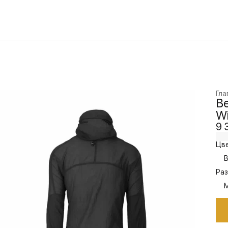
Гла
Ве
Wi
9 
Цве
B
Раз
M