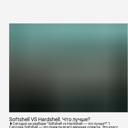
Softshell VS Hardshell. Что лучше?
🌲Сегодня на разборе "Softshell vs Hardshell — что лучше?" 1.
Сегодня Softshell — это прежде всего верхняя одежда. Это класс