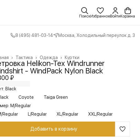
Поиск
Избранное
Войти
Корзина
8 (495) 481-03-14
Москва, Холодильный переулок д. 3
вная
›
Тактика
›
Одежда
›
Куртки
тровка Helikon-Tex Windrunner
ndshirt - WindPack Nylon Black
300 ₽
т: Black
lack
Coyote
Taiga Green
мер: M/Regular
/Regular
L/Regular
XL/Regular
XXL/Regular
Добавить в корзину