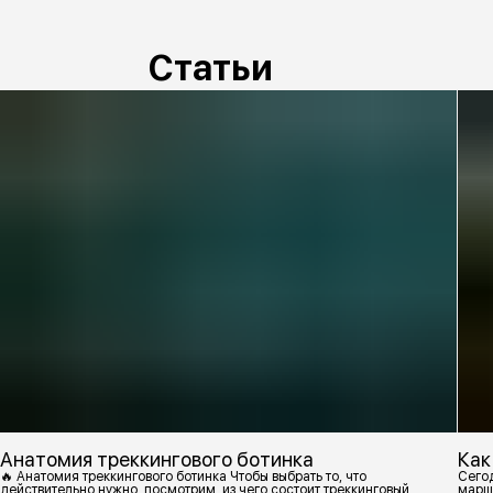
Статьи
Анатомия треккингового ботинка
Как
🔥 Анатомия треккингового ботинка Чтобы выбрать то, что
Сегод
действительно нужно, посмотрим, из чего состоит треккинговый
марш