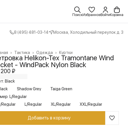
Поиск
Избранное
Войти
Корзина
8 (495) 481-03-14
Москва, Холодильный переулок д. 3
вная
›
Тактика
›
Одежда
›
Куртки
тровка Helikon-Tex Tramontane Wind
cket - WindPack Nylon Black
 200 ₽
т: Black
lack
Shadow Grey
Taiga Green
мер: L/Regular
/Regular
L/Regular
XL/Regular
XXL/Regular
Добавить в корзину