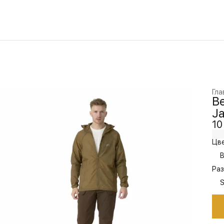
Гла
Ве
Ja
10
Цве
B
Раз
S