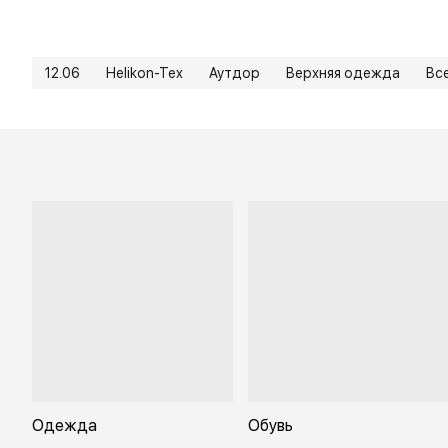
12.06
Helikon-Tex
Аутдор
Верхняя одежда
Вс
Одежда
Обувь