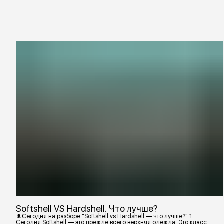
Softshell VS Hardshell. Что лучше?
🌲Сегодня на разборе "Softshell vs Hardshell — что лучше?" 1.
Сегодня Softshell — это прежде всего верхняя одежда. Это класс