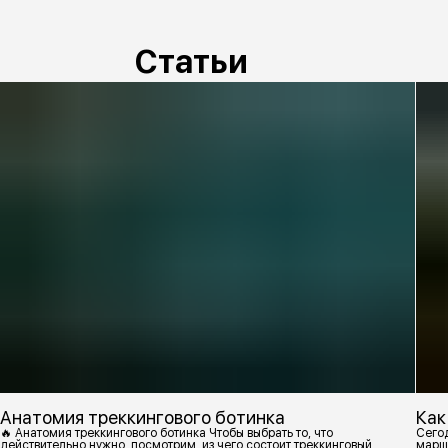
Статьи
Анатомия треккингового ботинка
Как
🔥 Анатомия треккингового ботинка Чтобы выбрать то, что
Сегод
действительно нужно, посмотрим, из чего состоит треккинговый
марш