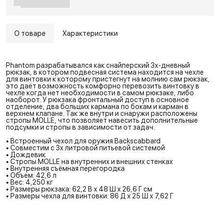
О товаре
Характеристики
Phantom разрабатывался как снайперский 3х-дневный
рюкзак, в котором подвесная система находится на чехле
для винтовки к которому пристегнут на молнию сам рюкзак,
это даёт возможность комфорно перевозить винтовку в
чехле когда нет необходимости в самом рюкзаке, либо
наоборот. У рюкзака фронтальный доступ в основное
отделение, два больших кармана по бокам и карман в
верхнем клапане. Так же внутри и снаружи расположены
стропы MOLLE, что позволяет навесить дополнительные
подсумки и стропы в зависимости от задач.
• Встроенный чехол для оружия Backscabbard
• Совместим с 3х литровой питьевой системой
• Дождевик
• Стропы MOLLE на внутренних и внешних стенках
• Внутренняя съёмная перегородка
• Объем: 42,6 л
• Вес: 4,250 кг
• Размеры рюкзака: 62,2 В x 48 Ш x 26,6 Г см
• Размеры чехла для винтовки: 86 Д x 25 Ш x 7,62 Г