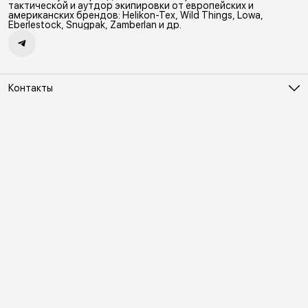
Ветрозащитный мембранный
сцепление с поверхностью,
тактической и аутдор экипировки от европейских и
Softshell Демисезонная гор
защиту от истрирания и износа,
американских брендов: Helikon-Tex, Wild Things, Lowa,
а также безопасность. 2
Eberlestock, Snugpak, Zamberlan и др.
Контакты
Адрес
Москва, Холодильный переулок д. 3
Телефон
8 (495) 481-03-14
Режим работы
ПН-ВС 10:00-22:00
Эл. почта
online@vindex.ru