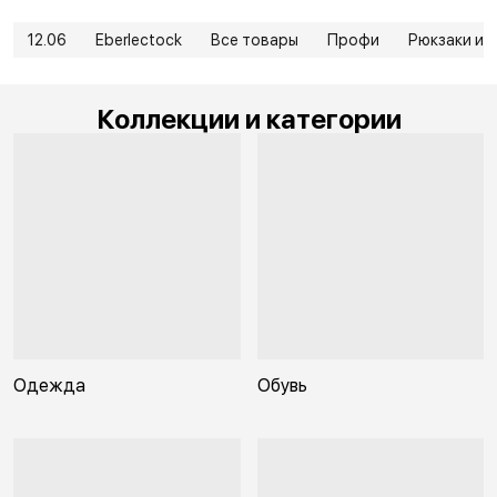
12.06
Eberlectock
Все товары
Профи
Рюкзаки и 
Коллекции и категории
Одежда
Обувь