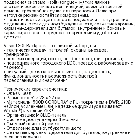
подвесная система «split-tongue», мягкие лямки и
анатомическая спинка с вентиляцией, съёмный поясной
ремень, трёхслойная ручка для переноски. Даже при
нагрузке рюкзак остаётся комфортным.
• Практичность и адаптивность под задачи — внутренние
отделения: отсек для ноутбука/планшета, сетчатые карманы,
карманы-держатели для бутылок, внутренние и боковые
карманы; это даёт порядок в снаряжении и удобство
доступа.
Vespid 30L Backpack — отличный выбор для:
• тактических задач, патрулей, охраны, выездов,
тренировок;
• полевых операций, охоты, outdoor-походов, трекинга;
• повседневного городского EDC, поездок, рабочих задач с
техникой;
• ситуаций, где важна выносливость, надёжность,
функциональность и возможность быстрой
переорганизации снаряжения.
Технические характеристики:
• Объём: 30 л
• Размеры: ≈ 51 × 28 × 22 см
• Материалы: 500D CORDURA® с PU-покрытием + DWR, 210D
нейлон, усиленные швы, надёжные фурнитура (Duraflex®,
WooJin®) и молнии YKK®.
• Организация: MOLLE-панель
• Система доступа через 4 молнии
• Съёмный поясной ремень
• Отделение для ноутбука/планшета
• Сетчатые карманы, держатели для бутылок, внутренние и
внешние карманы.