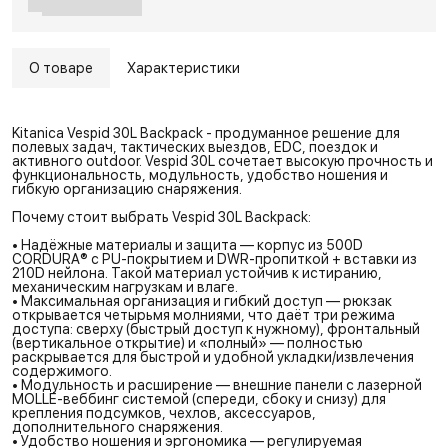
О товаре
Характеристики
Kitanica Vespid 30L Backpack - продуманное решение для
полевых задач, тактических выездов, EDC, поездок и
активного outdoor. Vespid 30L сочетает высокую прочность и
функциональность, модульность, удобство ношения и
гибкую организацию снаряжения.
Почему стоит выбрать Vespid 30L Backpack:
• Надёжные материалы и защита — корпус из 500D
CORDURA® с PU-покрытием и DWR-пропиткой + вставки из
210D нейлона. Такой материал устойчив к истиранию,
механическим нагрузкам и влаге.
• Максимальная организация и гибкий доступ — рюкзак
открывается четырьмя молниями, что даёт три режима
доступа: сверху (быстрый доступ к нужному), фронтальный
(вертикальное открытие) и «полный» — полностью
раскрывается для быстрой и удобной укладки/извлечения
содержимого.
• Модульность и расширение — внешние панели с лазерной
MOLLE-веббинг системой (спереди, сбоку и снизу) для
крепления подсумков, чехлов, аксессуаров,
дополнительного снаряжения.
• Удобство ношения и эргономика — регулируемая