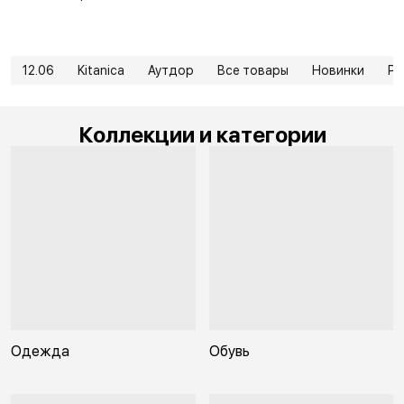
12.06
Kitanica
Аутдор
Все товары
Новинки
Рю
Коллекции и категории
Одежда
Обувь