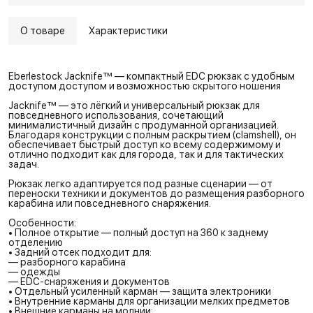
О товаре
Характеристики
Eberlestock Jacknife™ — компактный EDC рюкзак с удобным
доступом доступом и возможностью скрытого ношения
Jacknife™ — это лёгкий и универсальный рюкзак для
повседневного использования, сочетающий
минималистичный дизайн с продуманной организацией.
Благодаря конструкции с полным раскрытием (clamshell), он
обеспечивает быстрый доступ ко всему содержимому и
отлично подходит как для города, так и для тактических
задач.
Рюкзак легко адаптируется под разные сценарии — от
переноски техники и документов до размещения разборного
карабина или повседневного снаряжения.
Особенности:
• Полное открытие — полный доступ на 360 к заднему
отделению
• Задний отсек подходит для:
— разборного карабина
— одежды
— EDC-снаряжения и документов
• Отдельный усиленный карман — защита электроники
• Внутренние карманы для организации мелких предметов
• Внешние карманы на молнии: