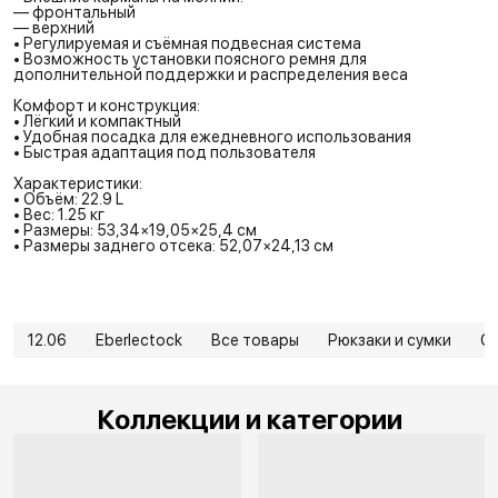
— фронтальный
— верхний
• Регулируемая и съёмная подвесная система
• Возможность установки поясного ремня для
дополнительной поддержки и распределения веса
Комфорт и конструкция:
• Лёгкий и компактный
• Удобная посадка для ежедневного использования
• Быстрая адаптация под пользователя
Характеристики:
• Объём: 22.9 L
• Вес: 1.25 кг
• Размеры: 53,34×19,05×25,4 см
• Размеры заднего отсека: 52,07×24,13 см
12.06
Eberlectock
Все товары
Рюкзаки и сумки
Су
Коллекции и категории