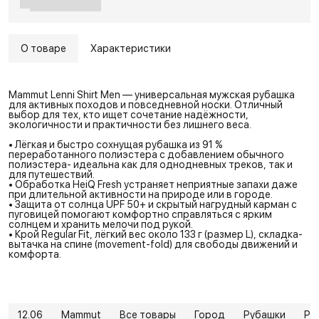
О товаре
Характеристики
Mammut Lenni Shirt Men — универсальная мужская рубашка
для активных походов и повседневной носки. Отличный
выбор для тех, кто ищет сочетание надёжности,
экологичности и практичности без лишнего веса.
• Лёгкая и быстро сохнущая рубашка из 91 %
переработанного полиэстера с добавлением обычного
полиэстера- идеальна как для однодневных треков, так и
для путешествий.
• Обработка HeiQ Fresh устраняет неприятные запахи даже
при длительной активности на природе или в городе.
• Защита от солнца UPF 50+ и скрытый нагрудный карман с
пуговицей помогают комфортно справляться с ярким
солнцем и хранить мелочи под рукой.
• Крой Regular Fit, лёгкий вес около 133 г (размер L), складка-
вытачка на спине (movement-fold) для свободы движений и
комфорта.
12.06
Mammut
Все товары
Город
Рубашки
Ру