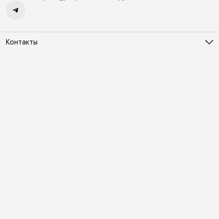
Контакты
Адрес
Москва, Холодильный переулок д. 3
Телефон
8 (495) 481-03-14
Режим работы
ПН-ВС 10:00-22:00
Эл. почта
online@vindex.ru