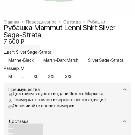
Главная
›
Повседневное
›
Одежда
›
Рубашки
Рубашка Mammut Lenni Shirt Silver
Sage-Strata
7 600 ₽
Цвет: Silver Sage-Strata
Marine-Black
Marsh-Dark Marsh
Silver Sage-Strata
Размер: M
M
L
XL
XXL
3XL
Преимущества
Доставим в пункты выдачи Яндекс Маркета
Примерьте товары и верните неподходящие
Оплачивайте после примерки
Доставка