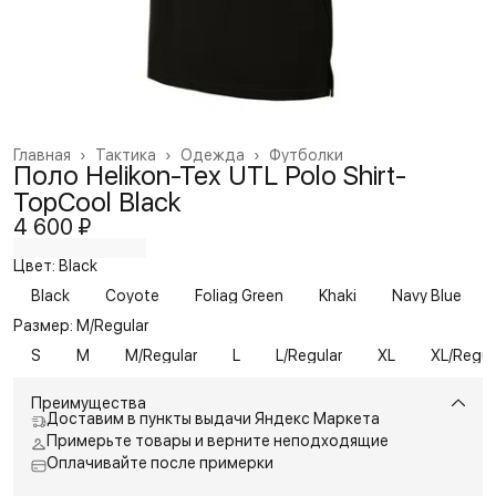
Главная
›
Тактика
›
Одежда
›
Футболки
Поло Helikon-Tex UTL Polo Shirt-
TopCool Black
4 600 ₽
Цвет: Black
Black
Coyote
Foliag Green
Khaki
Navy Blue
Размер: M/Regular
S
M
M/Regular
L
L/Regular
XL
XL/Regul
Преимущества
Доставим в пункты выдачи Яндекс Маркета
Примерьте товары и верните неподходящие
Оплачивайте после примерки