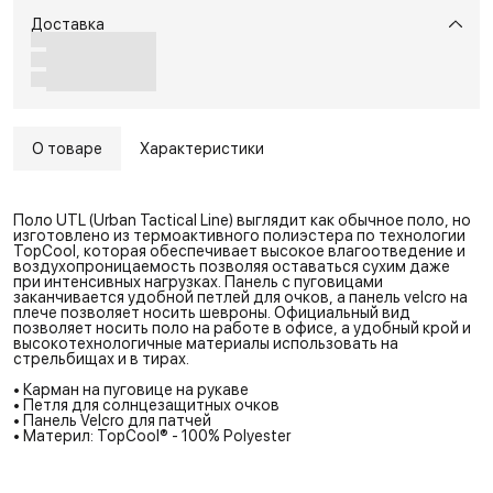
Доставка
О товаре
Характеристики
Поло UTL (Urban Tactical Line) выглядит как обычное поло, но
изготовлено из термоактивного полиэстера по технологии
TopCool, которая обеспечивает высокое влагоотведение и
воздухопроницаемость позволяя оставаться сухим даже
при интенсивных нагрузках. Панель с пуговицами
заканчивается удобной петлей для очков, а панель velcro на
плече позволяет носить шевроны. Официальный вид
позволяет носить поло на работе в офисе, а удобный крой и
высокотехнологичные материалы использовать на
стрельбищах и в тирах.
• Карман на пуговице на рукаве
• Петля для солнцезащитных очков
• Панель Velcro для патчей
• Материл: TopCool® - 100% Polyester