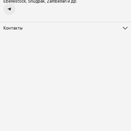
Eberlestock, Snugpak, Zamberlan и др.
Контакты
Адрес
Москва, Холодильный переулок д. 3
Телефон
8 (495) 481-03-14
Режим работы
ПН-ВС 10:00-22:00
Эл. почта
online@vindex.ru