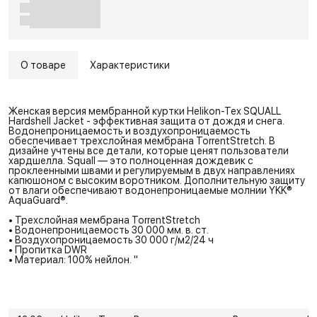
О товаре
Характеристики
Женская версия мембранной куртки Helikon-Tex SQUALL
Hardshell Jacket - эффективная защита от дождя и снега.
Водонепроницаемость и воздухопроницаемость
обеспечивает трехслойная мембрана TorrentStretch. В
дизайне учтены все детали, которые ценят пользователи
хардшелла. Squall — это полноценная дождевик с
проклеенными швами и регулируемым в двух направлениях
капюшоном с высоким воротником. Дополнительную защиту
от влаги обеспечивают водонепроницаемые молнии YKK®
AquaGuard®.
• Трехслойная мембрана TorrentStretch
• Водонепроницаемость 30 000 мм. в. ст.
• Воздухопроницаемость 30 000 г/м2/24 ч
• Пропитка DWR
• Материал: 100% нейлон. "