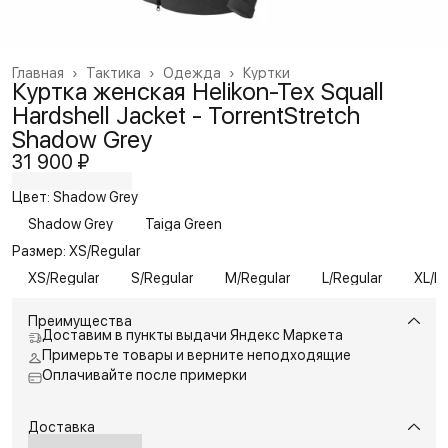
Главная
›
Тактика
›
Одежда
›
Куртки
Куртка женская Helikon-Tex Squall
Hardshell Jacket - TorrentStretch
Shadow Grey
31 900 ₽
Цвет: Shadow Grey
Shadow Grey
Taiga Green
Размер: XS/Regular
XS/Regular
S/Regular
M/Regular
L/Regular
XL/R
Преимущества
Доставим в пункты выдачи Яндекс Маркета
Примерьте товары и верните неподходящие
Оплачивайте после примерки
Доставка