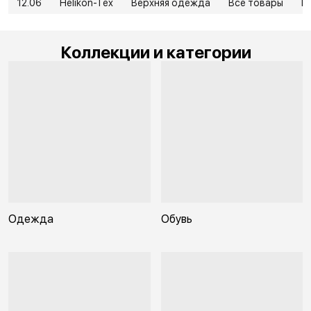
12.06
Helikon-Tex
Верхняя одежда
Все товары
В
Коллекции и категории
Одежда
Обувь