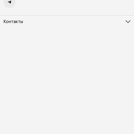
Контакты
Адрес
Москва, Холодильный переулок д. 3
Телефон
8 (495) 481-03-14
Режим работы
ПН-ВС 10:00-22:00
Эл. почта
online@vindex.ru