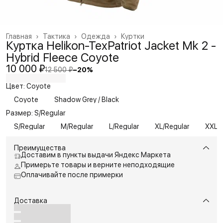
Главная
›
Тактика
›
Одежда
›
Куртки
Куртка Helikon-TexPatriot Jacket Mk 2 -
Hybrid Fleece Coyote
10 000 ₽
12 500 ₽
−
20
%
Цвет: Coyote
Coyote
Shadow Grey / Black
Размер: S/Regular
S/Regular
M/Regular
L/Regular
XL/Regular
XXL/R
Преимущества
Доставим в пункты выдачи Яндекс Маркета
Примерьте товары и верните неподходящие
Оплачивайте после примерки
Доставка