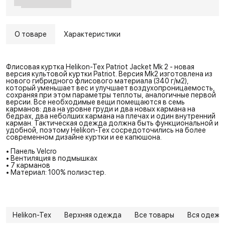
О товаре
Характеристики
Флисовая куртка Helikon-Tex Patriot Jacket Mk 2 - новая
версия культовой куртки Patriot. Версия Mk2 изготовлена из
нового гибридного флисового материала (340 г/м2),
который уменьшает вес и улучшает воздухопроницаемость,
сохраняя при этом параметры теплоты, аналогичные первой
версии. Все необходимые вещи помещаются в семь
карманов: два на уровне груди и два новых кармана на
бедрах, два неболших кармана на плечах и один внутренний
карман. Тактическая одежда должна быть функциональной и
удобной, поэтому Helikon-Tex сосредоточились на более
современном дизайне куртки и ее капюшона.
• Панель Velcro
• Вентиляция в подмышках
• 7 карманов
• Материал: 100% полиэстер.
Helikon-Tex
Верхняя одежда
Все товары
Вся одежд